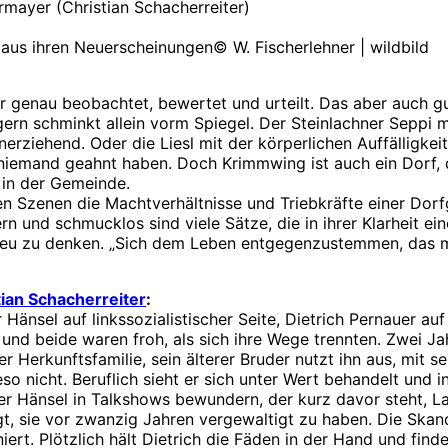
mayer (Christian Schacherreiter)
© W. Fischerlehner | wildbild
ehr genau beobachtet, bewertet und urteilt. Das aber auch
gern schminkt allein vorm Spiegel. Der Steinlachner Seppi 
inerziehend. Oder die Liesl mit der körperlichen Auffälligk
 niemand geahnt haben. Doch Krimmwing ist auch ein Dorf, d
 in der Gemeinde.
en Szenen die Machtverhältnisse und Triebkräfte einer Dorf
rn und schmucklos sind viele Sätze, die in ihrer Klarheit ein
 neu zu denken. „Sich dem Leben entgegenzustemmen, das mu
tian Schacherreiter
:
änsel auf linkssozialistischer Seite, Dietrich Pernauer auf
und beide waren froh, als sich ihre Wege trennten. Zwei Jah
ner Herkunftsfamilie, sein älterer Bruder nutzt ihn aus, mit
o nicht. Beruflich sieht er sich unter Wert behandelt und i
er Hänsel in Talkshows bewundern, der kurz davor steht, L
t, sie vor zwanzig Jahren vergewaltigt zu haben. Die Skand
iert. Plötzlich hält Dietrich die Fäden in der Hand und finde