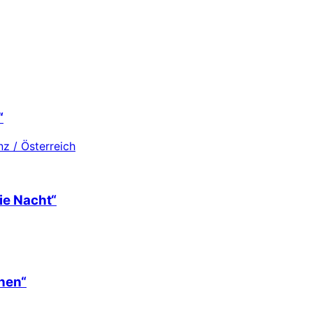
“
z / Österreich
ie Nacht“
hen“