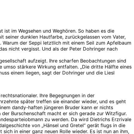
 gut ist im Wegsehen und Weghören. So haben es die
mit seiner dunklen Hautfarbe, zurückgelassen vom Vater,
eit. Warum der Seppi letztlich mit einem Seil zum Apfelbaum
as nicht vergisst. Und als der Peter Dohringer nach
gesellschaft aufzeigt. Ihre scharfen Beobachtungen sind
e umso stärkere Wirkung entfalten. „Die dritte Hälfte eines
ss einem liegen, sagt der Dohringer und die Liesl
 rechtsnationaler. Ihre Begegnungen in der
rzehnte später treffen sie einander wieder, und es geht
 seinem dandy-haften jüngeren Bruder kann er nichts
n der Burschenschaft macht er sich gerade zur Witzfigur.
andesparteiobmann zu werden. Da wird Dietrichs Erzrivale
algeschichte von „Hänsel und Gretel“ gerät flugs in die
t sich in einer ganz neuen Rolle wieder. Es ist nun an ihm,