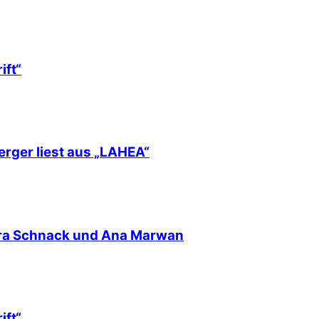
ift“
erger liest aus „LAHEA“
nra Schnack und Ana Marwan
ift“