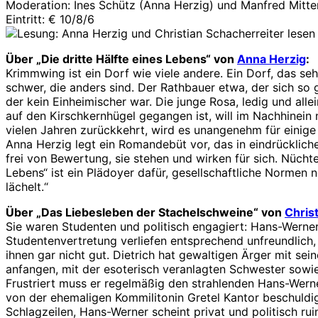
Moderation: Ines Schütz (Anna Herzig) und Manfred Mitter
Eintritt: € 10/8/6
Über „Die dritte Hälfte eines Lebens“ von
Anna Herzig
:
Krimmwing ist ein Dorf wie viele andere. Ein Dorf, das s
schwer, die anders sind. Der Rathbauer etwa, der sich so 
der kein Einheimischer war. Die junge Rosa, ledig und alle
auf den Kirschkernhügel gegangen ist, will im Nachhinein
vielen Jahren zurückkehrt, wird es unangenehm für einige
Anna Herzig legt ein Romandebüt vor, das in eindrücklich
frei von Bewertung, sie stehen und wirken für sich. Nüchte
Lebens“ ist ein Plädoyer dafür, gesellschaftliche Normen
lächelt.“
Über „Das Liebesleben der Stachelschweine“ von
Chris
Sie waren Studenten und politisch engagiert: Hans-Werner H
Studentenvertretung verliefen entsprechend unfreundlich, 
ihnen gar nicht gut. Dietrich hat gewaltigen Ärger mit sei
anfangen, mit der esoterisch veranlagten Schwester sowies
Frustriert muss er regelmäßig den strahlenden Hans-Wern
von der ehemaligen Kommilitonin Gretel Kantor beschuldig
Schlagzeilen, Hans-Werner scheint privat und politisch ruin