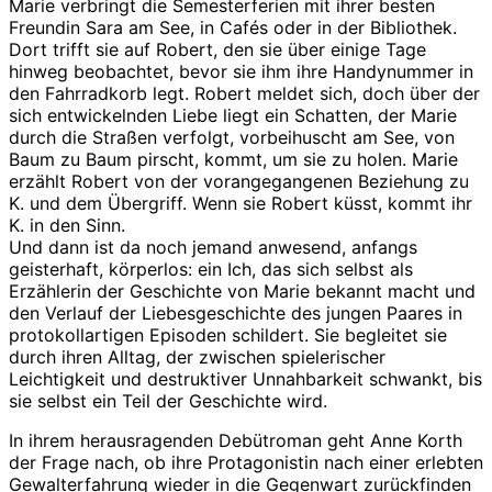
Marie verbringt die Semesterferien mit ihrer besten
Freundin Sara am See, in Cafés oder in der Bibliothek.
Dort trifft sie auf Robert, den sie über einige Tage
hinweg beobachtet, bevor sie ihm ihre Handynummer in
den Fahrradkorb legt. Robert meldet sich, doch über der
sich entwickelnden Liebe liegt ein Schatten, der Marie
durch die Straßen verfolgt, vorbeihuscht am See, von
Baum zu Baum pirscht, kommt, um sie zu holen. Marie
erzählt Robert von der vorangegangenen Beziehung zu
K. und dem Übergriff. Wenn sie Robert küsst, kommt ihr
K. in den Sinn.
Und dann ist da noch jemand anwesend, anfangs
geisterhaft, körperlos: ein Ich, das sich selbst als
Erzählerin der Geschichte von Marie bekannt macht und
den Verlauf der Liebesgeschichte des jungen Paares in
protokollartigen Episoden schildert. Sie begleitet sie
durch ihren Alltag, der zwischen spielerischer
Leichtigkeit und destruktiver Unnahbarkeit schwankt, bis
sie selbst ein Teil der Geschichte wird.
In ihrem herausragenden Debütroman geht Anne Korth
der Frage nach, ob ihre Protagonistin nach einer erlebten
Gewalterfahrung wieder in die Gegenwart zurückfinden