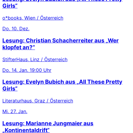
Girls“
o*books, Wien / Österreich
Do.
10. Dez.
Lesung: Christian Schacherreiter aus „Wer
klopfet an?“
StifterHaus, Linz / Österreich
Do.
14. Jan.
19:00 Uhr
Lesung: Evelyn Bubich aus „All These Pretty
Girls“
Literaturhaus, Graz / Österreich
Mi.
27. Jan.
Lesung: Marianne Jungmaier aus
„Kontinentaldrift“