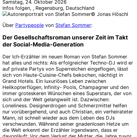
Samstag, 24. Oktober 2026
Infos folgen, , Regensburg, Deutschland
© Jonas Höschl
Über
Partypeople
von
Stefan Sommer
:
Der Gesellschaftsroman unserer Zeit im Takt
der Social-Media-Generation
Der Ich-Erzähler im neuen Roman von Stefan Sommer
hat alles und nichts: Als erfolgreicher Techno-DJ wird er
auf private Partys von Superreichen eingeflogen, lässt
sich von Haute-Cuisine-Chefs bekochen, nächtigt in
Grand Hotels. Ein luxuriöses Leben zwischen
Helikopterflügen, Infinity- Pools, Champagner und den
immer groteskeren Wünschen eines Superstars, der von
sich und der Welt gelangweilt ist. Dazwischen:
Loneliness. Designerdrogen und Schmerzmittel helfen
nur vorübergehend, und auch Christian, ein verheirateter
Mann, ist schnell wieder aus dem Leben des DJs
verschwunden. Während seiner gnadenlosen Hetze um
die Welt erkennt der Erzähler irgendwann, dass er
davonläuft: Vor dem Verlust der Mutter, die Jahre zuvor