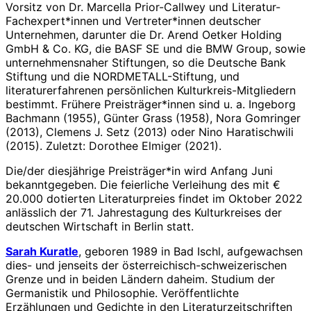
Vorsitz von Dr. Marcella Prior-Callwey und Literatur-
Fachexpert*innen und Vertreter*innen deutscher
Unternehmen, darunter die Dr. Arend Oetker Holding
GmbH & Co. KG, die BASF SE und die BMW Group, sowie
unternehmensnaher Stiftungen, so die Deutsche Bank
Stiftung und die NORDMETALL-Stiftung, und
literaturerfahrenen persönlichen Kulturkreis-Mitgliedern
bestimmt. Frühere Preisträger*innen sind u. a. Ingeborg
Bachmann (1955), Günter Grass (1958), Nora Gomringer
(2013), Clemens J. Setz (2013) oder Nino Haratischwili
(2015). Zuletzt: Dorothee Elmiger (2021).
Die/der diesjährige Preisträger*in wird Anfang Juni
bekanntgegeben. Die feierliche Verleihung des mit €
20.000 dotierten Literaturpreies findet im Oktober 2022
anlässlich der 71. Jahrestagung des Kulturkreises der
deutschen Wirtschaft in Berlin statt.
Sarah Kuratle
, geboren 1989 in Bad Ischl, aufgewachsen
dies- und jenseits der österreichisch-schweizerischen
Grenze und in beiden Ländern daheim. Studium der
Germanistik und Philosophie. Veröffentlichte
Erzählungen und Gedichte in den Literaturzeitschriften