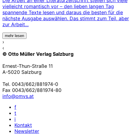
Die Arbeit an einer Literaturzeitschrift stellen sich viele
vielleicht romantisch vor – den lieben langen Tag
spannende Texte lesen und daraus die besten für die
nächste Ausgabe auswählen. Das stimmt zum Teil, aber
zur Arbeit...
mehr lesen
›
‹
© Otto Müller Verlag Salzburg
Ernest-Thun-Straße 11
A-5020 Salzburg
Tel. 0043/662/881974-0
Fax 0043/662/881974-80
info@omvs.at
f
t
i
Kontakt
Newsletter