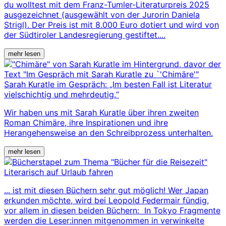
du wolltest mit dem Franz-Tumler-Literaturpreis 2025
ausgezeichnet (ausgewählt von der Jurorin Daniela
Strigl). Der Preis ist mit 8.000 Euro dotiert und wird von
der Südtiroler Landesregierung gestiftet....
mehr lesen
Sarah Kuratle im Gespräch: „Im besten Fall ist Literatur
vielschichtig und mehrdeutig.“
Wir haben uns mit Sarah Kuratle über ihren zweiten
Roman Chimäre, ihre Inspirationen und ihre
Herangehensweise an den Schreibprozess unterhalten.
mehr lesen
Literarisch auf Urlaub fahren
... ist mit diesen Büchern sehr gut möglich! Wer Japan
erkunden möchte, wird bei Leopold Federmair fündig,
vor allem in diesen beiden Büchern: In Tokyo Fragmente
werden die Leser:innen mitgenommen in verwinkelte