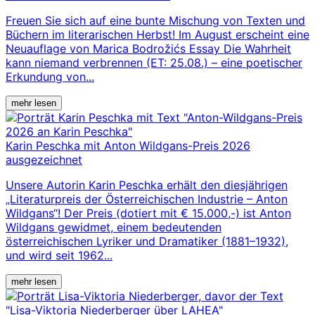
Freuen Sie sich auf eine bunte Mischung von Texten und
Büchern im literarischen Herbst! Im August erscheint eine
Neuauflage von Marica Bodrožićs Essay Die Wahrheit
kann niemand verbrennen (ET: 25.08.) – eine poetischer
Erkundung von...
mehr lesen
Karin Peschka mit Anton Wildgans-Preis 2026
ausgezeichnet
Unsere Autorin Karin Peschka erhält den diesjährigen
„Literaturpreis der Österreichischen Industrie – Anton
Wildgans“! Der Preis (dotiert mit € 15.000,-) ist Anton
Wildgans gewidmet, einem bedeutenden
österreichischen Lyriker und Dramatiker (1881–1932),
und wird seit 1962...
mehr lesen