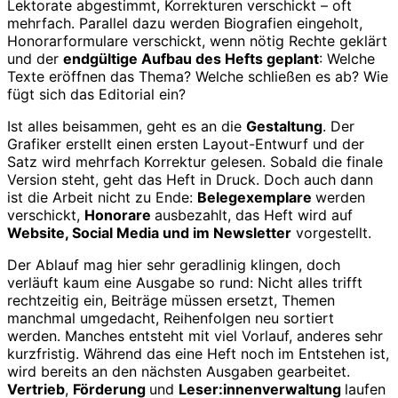
Lektorate abgestimmt, Korrekturen verschickt – oft
mehrfach. Parallel dazu werden Biografien eingeholt,
Honorarformulare verschickt, wenn nötig Rechte geklärt
und der
endgültige Aufbau des Hefts geplant
: Welche
Texte eröffnen das Thema? Welche schließen es ab? Wie
fügt sich das Editorial ein?
Ist alles beisammen, geht es an die
Gestaltung
. Der
Grafiker erstellt einen ersten Layout-Entwurf und der
Satz wird mehrfach Korrektur gelesen. Sobald die finale
Version steht, geht das Heft in Druck. Doch auch dann
ist die Arbeit nicht zu Ende:
Belegexemplare
werden
verschickt,
Honorare
ausbezahlt, das Heft wird auf
Website, Social Media und im Newsletter
vorgestellt.
Der Ablauf mag hier sehr geradlinig klingen, doch
verläuft kaum eine Ausgabe so rund: Nicht alles trifft
rechtzeitig ein, Beiträge müssen ersetzt, Themen
manchmal umgedacht, Reihenfolgen neu sortiert
werden. Manches entsteht mit viel Vorlauf, anderes sehr
kurzfristig. Während das eine Heft noch im Entstehen ist,
wird bereits an den nächsten Ausgaben gearbeitet.
Vertrieb
,
Förderung
und
Leser:innenverwaltung
laufen