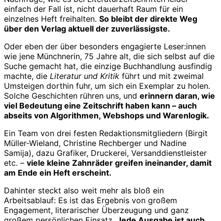
einfach der Fall ist, nicht dauerhaft Raum für ein
einzelnes Heft freihalten.
So bleibt der direkte Weg
über den Verlag aktuell der zuverlässigste.
Oder eben der über besonders engagierte Leser:innen
wie jene Münchnerin, 75 Jahre alt, die sich selbst auf die
Suche gemacht hat, die einzige Buchhandlung ausfindig
machte, die
Literatur und Kritik
führt und mit zweimal
Umsteigen dorthin fuhr, um sich ein Exemplar zu holen.
Solche Geschichten rühren uns, und
erinnern daran, wie
viel Bedeutung eine Zeitschrift haben kann – auch
abseits von Algorithmen, Webshops und Warenlogik.
Ein Team von drei festen Redaktionsmitgliedern (Birgit
Müller-Wieland, Christine Rechberger und Nadine
Samija), dazu Grafiker, Druckerei, Versanddienstleister
etc. –
viele kleine Zahnräder greifen ineinander, damit
am Ende ein Heft erscheint.
Dahinter steckt also weit mehr als bloß ein
Arbeitsablauf: Es ist das Ergebnis von großem
Engagement, literarischer Überzeugung und ganz
großem persönlichen Einsatz.
Jede Ausgabe ist auch