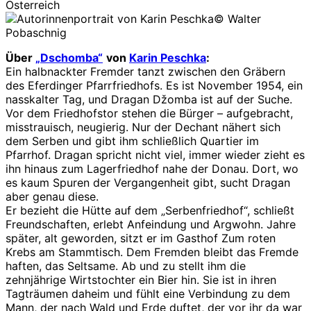
Österreich
© Walter
Pobaschnig
Über
„Dschomba“
von
Karin Peschka
:
Ein halbnackter Fremder tanzt zwischen den Gräbern
des Eferdinger Pfarrfriedhofs. Es ist November 1954, ein
nasskalter Tag, und Dragan Džomba ist auf der Suche.
Vor dem Friedhofstor stehen die Bürger – aufgebracht,
misstrauisch, neugierig. Nur der Dechant nähert sich
dem Serben und gibt ihm schließlich Quartier im
Pfarrhof. Dragan spricht nicht viel, immer wieder zieht es
ihn hinaus zum Lagerfriedhof nahe der Donau. Dort, wo
es kaum Spuren der Vergangenheit gibt, sucht Dragan
aber genau diese.
Er bezieht die Hütte auf dem „Serbenfriedhof“, schließt
Freundschaften, erlebt Anfeindung und Argwohn. Jahre
später, alt geworden, sitzt er im Gasthof Zum roten
Krebs am Stammtisch. Dem Fremden bleibt das Fremde
haften, das Seltsame. Ab und zu stellt ihm die
zehnjährige Wirtstochter ein Bier hin. Sie ist in ihren
Tagträumen daheim und fühlt eine Verbindung zu dem
Mann, der nach Wald und Erde duftet, der vor ihr da war