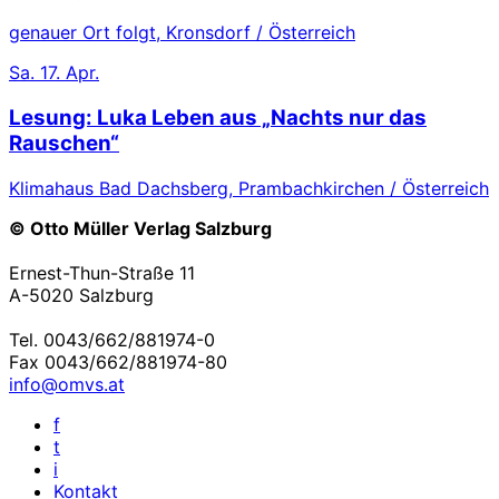
genauer Ort folgt, Kronsdorf / Österreich
Sa.
17. Apr.
Lesung: Luka Leben aus „Nachts nur das
Rauschen“
Klimahaus Bad Dachsberg, Prambachkirchen / Österreich
© Otto Müller Verlag Salzburg
Ernest-Thun-Straße 11
A-5020 Salzburg
Tel. 0043/662/881974-0
Fax 0043/662/881974-80
info@omvs.at
f
t
i
Kontakt