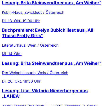
Lesung: Brita Steinwendtner aus „Am Weiher“
Kubin-Haus, Zwickledt / Österreich
Di.
13. Okt.
19:00 Uhr
Buchpremiere: Evelyn Bubich liest aus „All
These Pretty Girls“
Literaturhaus, Wien / Österreich
Mi.
14. Okt.
Lesung: Brita Steinwendtner aus „Am Weiher“
Der Weinphilosoph, Wels / Österreich
Di.
20. Okt.
18:30 Uhr
Lesung: Lisa-Viktoria Niederberger aus
„LAHEA“
Angry Female Bookclub | HP23, Teesalon, 2. Stock ,