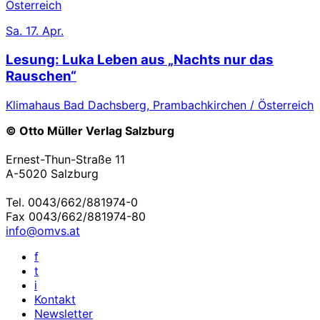
Österreich
Sa.
17. Apr.
Lesung: Luka Leben aus „Nachts nur das
Rauschen“
Klimahaus Bad Dachsberg, Prambachkirchen / Österreich
© Otto Müller Verlag Salzburg
Ernest-Thun-Straße 11
A-5020 Salzburg
Tel. 0043/662/881974-0
Fax 0043/662/881974-80
info@omvs.at
f
t
i
Kontakt
Newsletter