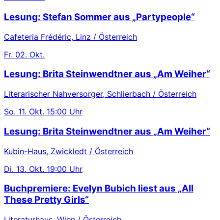
Lesung: Stefan Sommer aus „Partypeople“
Cafeteria Frédéric, Linz / Österreich
Fr.
02. Okt.
Lesung: Brita Steinwendtner aus „Am Weiher“
Literarischer Nahversorger, Schlierbach / Österreich
So.
11. Okt.
15:00 Uhr
Lesung: Brita Steinwendtner aus „Am Weiher“
Kubin-Haus, Zwickledt / Österreich
Di.
13. Okt.
19:00 Uhr
Buchpremiere: Evelyn Bubich liest aus „All
These Pretty Girls“
Literaturhaus, Wien / Österreich