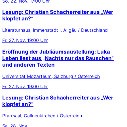
So.
22. Nov.
17:00 Uhr
Lesung: Christian Schacherreiter aus „Wer
klopfet an?“
Literaturhaus, Immenstadt i. Allgäu / Deutschland
Fr.
27. Nov.
19:00 Uhr
Eröffnung der Jubliäumsaustellung: Luka
Leben liest aus „Nachts nur das Rauschen“
und anderen Texten
Universität Mozarteum, Salzburg / Österreich
Fr.
27. Nov.
19:00 Uhr
Lesung: Christian Schacherreiter aus „Wer
klopfet an?“
Pfarrsaal, Gallneukirchen / Österreich
Sa.
28. Nov.