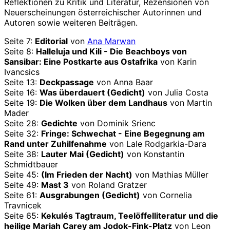
Reflektionen zu Kritik und Literatur, Rezensionen von
Neuerscheinungen österreichischer Autorinnen und
Autoren sowie weiteren Beiträgen.
Seite 7:
Editorial
von
Ana Marwan
Seite 8:
Halleluja und Kili - Die Beachboys von
Sansibar: Eine Postkarte aus Ostafrika
von Karin
Ivancsics
Seite 13:
Deckpassage
von Anna Baar
Seite 16:
Was überdauert (Gedicht)
von Julia Costa
Seite 19:
Die Wolken über dem Landhaus
von Martin
Mader
Seite 28:
Gedichte
von Dominik Srienc
Seite 32:
Fringe: Schwechat - Eine Begegnung am
Rand unter Zuhilfenahme
von Lale Rodgarkia-Dara
Seite 38:
Lauter Mai (Gedicht)
von Konstantin
Schmidtbauer
Seite 45:
(Im Frieden der Nacht)
von Mathias Müller
Seite 49:
Mast 3
von Roland Gratzer
Seite 61:
Ausgrabungen (Gedicht)
von Cornelia
Travnicek
Seite 65:
Kekulés Tagtraum, Teelöffelliteratur und die
heilige Mariah Carey am Jodok-Fink-Platz
von Leon