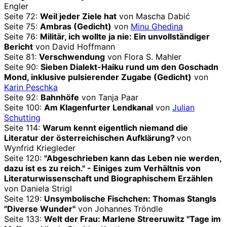
Engler
Seite 72:
Weil jeder Ziele hat
von Mascha Dabić
Seite 75:
Ambras (Gedicht)
von
Minu Ghedina
Seite 76:
Militär, ich wollte ja nie: Ein unvollständiger
Bericht
von David Hoffmann
Seite 81:
Verschwendung
von Flora S. Mahler
Seite 90:
Sieben Dialekt-Haiku rund um den Goschadn
Mond, inklusive pulsierender Zugabe (Gedicht)
von
Karin Peschka
Seite 92:
Bahnhöfe
von Tanja Paar
Seite 100:
Am Klagenfurter Lendkanal
von
Julian
Schutting
Seite 114:
Warum kennt eigentlich niemand die
Literatur der österreichischen Aufklärung?
von
Wynfrid Kriegleder
Seite 120:
"Abgeschrieben kann das Leben nie werden,
dazu ist es zu reich." - Einiges zum Verhältnis von
Literaturwissenschaft und Biographischem Erzählen
von Daniela Strigl
Seite 129:
Unsymbolische Fischchen: Thomas Stangls
"Diverse Wunder"
von Johannes Tröndle
Seite 133:
Welt der Frau: Marlene Streeruwitz "Tage im