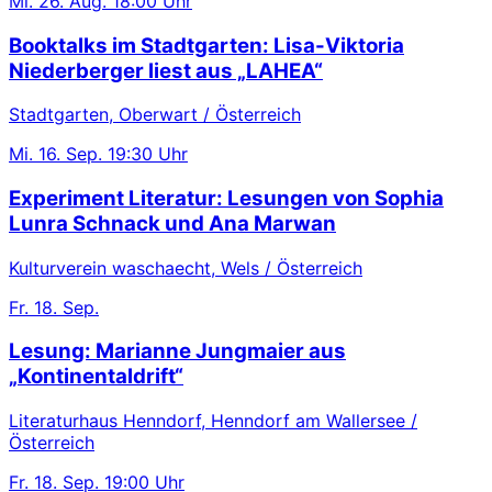
Mi.
26. Aug.
18:00 Uhr
Booktalks im Stadtgarten: Lisa-Viktoria
Niederberger liest aus „LAHEA“
Stadtgarten, Oberwart / Österreich
Mi.
16. Sep.
19:30 Uhr
Experiment Literatur: Lesungen von Sophia
Lunra Schnack und Ana Marwan
Kulturverein waschaecht, Wels / Österreich
Fr.
18. Sep.
Lesung: Marianne Jungmaier aus
„Kontinentaldrift“
Literaturhaus Henndorf, Henndorf am Wallersee /
Österreich
Fr.
18. Sep.
19:00 Uhr