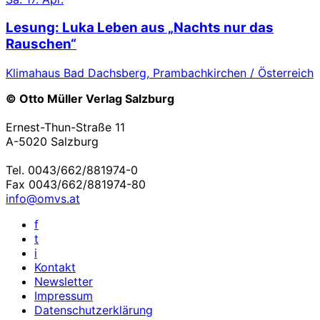
Lesung: Luka Leben aus „Nachts nur das
Rauschen“
Klimahaus Bad Dachsberg, Prambachkirchen / Österreich
© Otto Müller Verlag Salzburg
Ernest-Thun-Straße 11
A-5020 Salzburg
Tel. 0043/662/881974-0
Fax 0043/662/881974-80
info@omvs.at
f
t
i
Kontakt
Newsletter
Impressum
Datenschutzerklärung