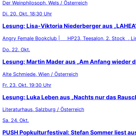
Der Weinphilosoph, Wels / Österreich
Di.
20. Okt.
18:30 Uhr
Lesung: Lisa-Viktoria Niederberger aus „LAHEA
Angry Female Bookclub | HP23, Teesalon, 2. Stock , Lin
Do.
22. Okt.
Lesung: Martin Mader aus „Am Anfang wieder d
Alte Schmiede, Wien / Österreich
Fr.
23. Okt.
19:30 Uhr
Lesung: Luka Leben aus „Nachts nur das Rausc
Literaturhaus, Salzburg / Österreich
Sa.
24. Okt.
PUSH Popkulturfestival: Stefan Sommer liest au