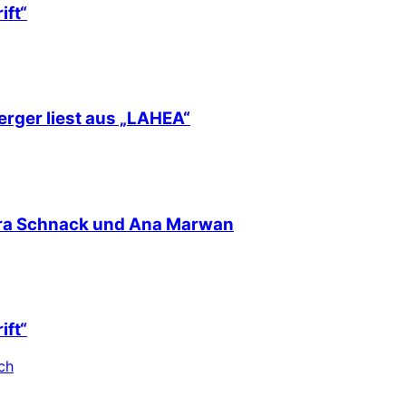
ift“
erger liest aus „LAHEA“
nra Schnack und Ana Marwan
ift“
ch