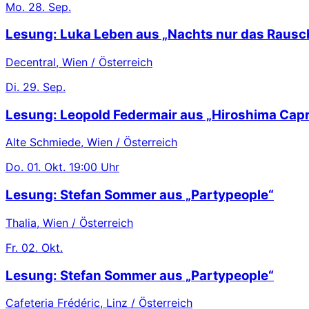
Mo.
28. Sep.
Lesung: Luka Leben aus „Nachts nur das Rausc
Decentral, Wien / Österreich
Di.
29. Sep.
Lesung: Leopold Federmair aus „Hiroshima Capr
Alte Schmiede, Wien / Österreich
Do.
01. Okt.
19:00 Uhr
Lesung: Stefan Sommer aus „Partypeople“
Thalia, Wien / Österreich
Fr.
02. Okt.
Lesung: Stefan Sommer aus „Partypeople“
Cafeteria Frédéric, Linz / Österreich