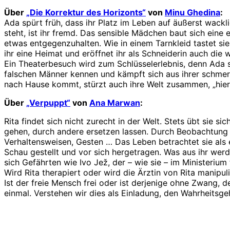
Über
„Die Korrektur des Horizonts“
von
Minu Ghedina
:
Ada spürt früh, dass ihr Platz im Leben auf äußerst wackli
steht, ist ihr fremd. Das sensible Mädchen baut sich eine e
etwas entgegenzuhalten. Wie in einem Tarnkleid tastet sie
ihr eine Heimat und eröffnet ihr als Schneiderin auch die
Ein Theaterbesuch wird zum Schlüsselerlebnis, denn Ada spü
falschen Männer kennen und kämpft sich aus ihrer schmerz
nach Hause kommt, stürzt auch ihre Welt zusammen, „hier 
Über
„Verpuppt“
von
Ana Marwan
:
Rita findet sich nicht zurecht in der Welt. Stets übt sie
gehen, durch andere ersetzen lassen. Durch Beobachtung st
Verhaltensweisen, Gesten … Das Leben betrachtet sie als e
Schau gestellt und vor sich hergetragen. Was aus ihr werde
sich Gefährten wie Ivo Jež, der – wie sie – im Ministerium
Wird Rita therapiert oder wird die Ärztin von Rita manipul
Ist der freie Mensch frei oder ist derjenige ohne Zwang,
einmal. Verstehen wir dies als Einladung, den Wahrheitsgeh