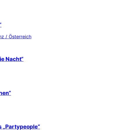
“
z / Österreich
ie Nacht“
hen“
s „Partypeople“