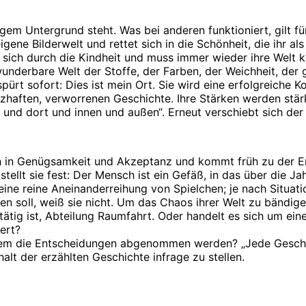
gem Untergrund steht. Was bei anderen funktioniert, gilt für
igene Bilderwelt und rettet sich in die Schönheit, die ihr al
 sich durch die Kindheit und muss immer wieder ihre Welt kor
 wunderbare Welt der Stoffe, der Farben, der Weichheit, der
rt sofort: Dies ist mein Ort. Sie wird eine erfolgreiche Ko
haften, verworrenen Geschichte. Ihre Stärken werden stärk
und dort und innen und außen“. Erneut verschiebt sich der 
 sich in Genügsamkeit und Akzeptanz und kommt früh zu der E
ellt sie fest: Der Mensch ist ein Gefäß, in das über die J
ine reine Aneinanderreihung von Spielchen; je nach Situati
n soll, weiß sie nicht. Um das Chaos ihrer Welt zu bändigen
 tätig ist, Abteilung Raumfahrt. Oder handelt es sich um ein
iert?
 dem die Entscheidungen abgenommen werden? „Jede Geschich
alt der erzählten Geschichte infrage zu stellen.