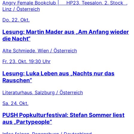
Angry Female Bookclub | HP23, Teesalon, 2. Stock ,
Linz / Österreich
Do.
22. Okt.
Lesung: Martin Mader aus „Am Anfang wieder
die Nacht“
Alte Schmiede, Wien / Österreich
Fr.
23. Okt.
19:30 Uhr
Lesung: Luka Leben aus „Nachts nur das
Rauschen“
Literaturhaus, Salzburg / Österreich
Sa.
24. Okt.
PUSH Popkulturfestival: Stefan Sommer liest
aus „Partypeople“