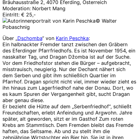
Bräuhausstraße 2, 4070 Eferding, Österreich
Moderation: Norbert Mang
Eintritt: € 25,-
© Walter
Pobaschnig
Über „
Dschomba
“ von
Karin Peschka
:
Ein halbnackter Fremder tanzt zwischen den Gräbern
des Eferdinger Pfarrfriedhofs. Es ist November 1954, ein
nasskalter Tag, und Dragan Džomba ist auf der Suche.
Vor dem Friedhofstor stehen die Bürger – aufgebracht,
misstrauisch, neugierig. Nur der Dechant nähert sich
dem Serben und gibt ihm schließlich Quartier im
Pfarrhof. Dragan spricht nicht viel, immer wieder zieht es
ihn hinaus zum Lagerfriedhof nahe der Donau. Dort, wo
es kaum Spuren der Vergangenheit gibt, sucht Dragan
aber genau diese.
Er bezieht die Hütte auf dem „Serbenfriedhof“, schließt
Freundschaften, erlebt Anfeindung und Argwohn. Jahre
später, alt geworden, sitzt er im Gasthof Zum roten
Krebs am Stammtisch. Dem Fremden bleibt das Fremde
haften, das Seltsame. Ab und zu stellt ihm die
zehnjährige Wirtstochter ein Bier hin. Sie ist in ihren