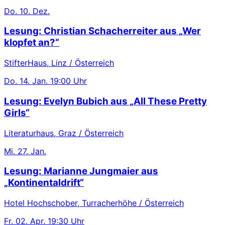
Do.
10. Dez.
Lesung: Christian Schacherreiter aus „Wer
klopfet an?“
StifterHaus, Linz / Österreich
Do.
14. Jan.
19:00 Uhr
Lesung: Evelyn Bubich aus „All These Pretty
Girls“
Literaturhaus, Graz / Österreich
Mi.
27. Jan.
Lesung: Marianne Jungmaier aus
„Kontinentaldrift“
Hotel Hochschober, Turracherhöhe / Österreich
Fr.
02. Apr.
19:30 Uhr