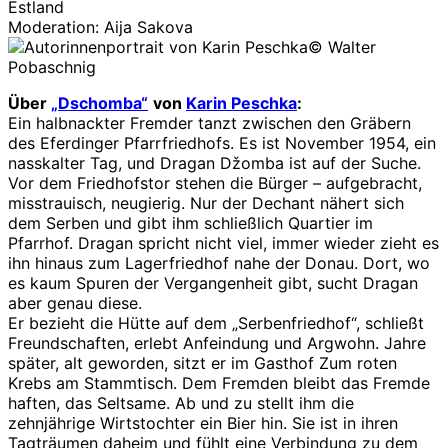
Estland
Moderation: Aija Sakova
© Walter
Pobaschnig
Über
„Dschomba“
von
Karin Peschka
:
Ein halbnackter Fremder tanzt zwischen den Gräbern
des Eferdinger Pfarrfriedhofs. Es ist November 1954, ein
nasskalter Tag, und Dragan Džomba ist auf der Suche.
Vor dem Friedhofstor stehen die Bürger – aufgebracht,
misstrauisch, neugierig. Nur der Dechant nähert sich
dem Serben und gibt ihm schließlich Quartier im
Pfarrhof. Dragan spricht nicht viel, immer wieder zieht es
ihn hinaus zum Lagerfriedhof nahe der Donau. Dort, wo
es kaum Spuren der Vergangenheit gibt, sucht Dragan
aber genau diese.
Er bezieht die Hütte auf dem „Serbenfriedhof“, schließt
Freundschaften, erlebt Anfeindung und Argwohn. Jahre
später, alt geworden, sitzt er im Gasthof Zum roten
Krebs am Stammtisch. Dem Fremden bleibt das Fremde
haften, das Seltsame. Ab und zu stellt ihm die
zehnjährige Wirtstochter ein Bier hin. Sie ist in ihren
Tagträumen daheim und fühlt eine Verbindung zu dem