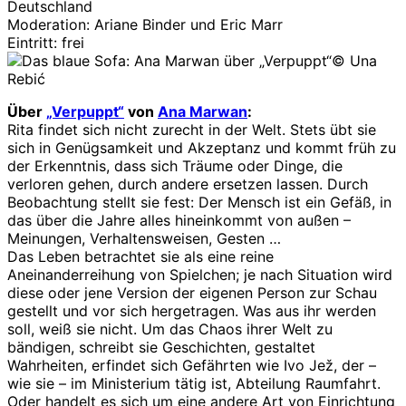
Deutschland
Moderation: Ariane Binder und Eric Marr
Eintritt: frei
© Una
Rebić
Über
„Verpuppt“
von
Ana Marwan
:
Rita findet sich nicht zurecht in der Welt. Stets übt sie
sich in Genügsamkeit und Akzeptanz und kommt früh zu
der Erkenntnis, dass sich Träume oder Dinge, die
verloren gehen, durch andere ersetzen lassen. Durch
Beobachtung stellt sie fest: Der Mensch ist ein Gefäß, in
das über die Jahre alles hineinkommt von außen –
Meinungen, Verhaltensweisen, Gesten …
Das Leben betrachtet sie als eine reine
Aneinanderreihung von Spielchen; je nach Situation wird
diese oder jene Version der eigenen Person zur Schau
gestellt und vor sich hergetragen. Was aus ihr werden
soll, weiß sie nicht. Um das Chaos ihrer Welt zu
bändigen, schreibt sie Geschichten, gestaltet
Wahrheiten, erfindet sich Gefährten wie Ivo Jež, der –
wie sie – im Ministerium tätig ist, Abteilung Raumfahrt.
Oder handelt es sich um eine andere Art von Einrichtung