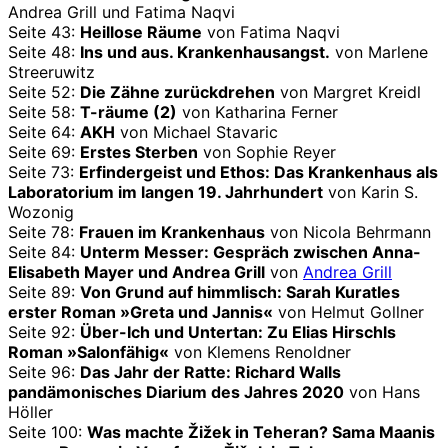
Andrea Grill und Fatima Naqvi
Seite 43:
Heillose Räume
von Fatima Naqvi
Seite 48:
Ins und aus. Krankenhausangst.
von Marlene
Streeruwitz
Seite 52:
Die Zähne zurückdrehen
von Margret Kreidl
Seite 58:
T-räume (2)
von Katharina Ferner
Seite 64:
AKH
von Michael Stavaric
Seite 69:
Erstes Sterben
von Sophie Reyer
Seite 73:
Erfindergeist und Ethos: Das Krankenhaus als
Laboratorium im langen 19. Jahrhundert
von Karin S.
Wozonig
Seite 78:
Frauen im Krankenhaus
von Nicola Behrmann
Seite 84:
Unterm Messer: Gespräch zwischen Anna-
Elisabeth Mayer und Andrea Grill
von
Andrea Grill
Seite 89:
Von Grund auf himmlisch: Sarah Kuratles
erster Roman »Greta und Jannis«
von Helmut Gollner
Seite 92:
Über-Ich und Untertan: Zu Elias Hirschls
Roman »Salonfähig«
von Klemens Renoldner
Seite 96:
Das Jahr der Ratte: Richard Walls
pandämonisches Diarium des Jahres 2020
von Hans
Höller
Seite 100:
Was machte Žižek in Teheran? Sama Maanis