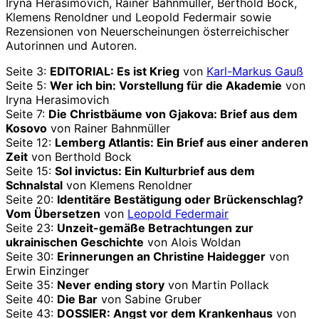
Iryna Herasimovich, Rainer Bahnmüller, Berthold Bock,
Klemens Renoldner und Leopold Federmair sowie
Rezensionen von Neuerscheinungen österreichischer
Autorinnen und Autoren.
Seite 3:
EDITORIAL: Es ist Krieg
von
Karl-Markus Gauß
Seite 5:
Wer ich bin: Vorstellung für die Akademie
von
Iryna Herasimovich
Seite 7:
Die Christbäume von Gjakova: Brief aus dem
Kosovo
von Rainer Bahnmüller
Seite 12:
Lemberg Atlantis: Ein Brief aus einer anderen
Zeit
von Berthold Bock
Seite 15:
Sol invictus: Ein Kulturbrief aus dem
Schnalstal
von Klemens Renoldner
Seite 20:
Identitäre Bestätigung oder Brückenschlag?
Vom Übersetzen
von
Leopold Federmair
Seite 23:
Unzeit-gemäße Betrachtungen zur
ukrainischen Geschichte
von Alois Woldan
Seite 30:
Erinnerungen an Christine Haidegger
von
Erwin Einzinger
Seite 35:
Never ending story
von Martin Pollack
Seite 40:
Die Bar
von Sabine Gruber
Seite 43:
DOSSIER: Angst vor dem Krankenhaus
von