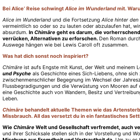
Bei Alice‘ Reise schwingt
Alice im Wunderland
mit. Waru
Alice im Wunderland
und die Fortsetzung
Alice hinter de
vermeintlich so oder so zu lauten oder abzulaufen hat, 
absurdum.
In
Chimäre
geht es darum, die vorherrschen
verrücken, Alternativen zu erforschen.
Den Roman durchz
Auswege hängen wie bei Lewis Caroll oft zusammen.
Was hat dich sonst noch inspiriert?
Chimäre
ist aufs Engste mit Kunst, der Welt und meinem 
und Psyche
als Geschichte eines Sich-Liebens, ohne sic
zwischenmenschlicher Begegnung im Wechsel der Jahresz
Flussbegradigungen und die Verwüstung von Mooren auf d
eine Geschichte auch von Wandern, Besitz und Vertreibun
Leben.
Chimäre
behandelt aktuelle Themen wie das Artensterbe
Missbrauch. All das versetzt du in ein fantastisches S
Wie
Chimäre
Welt und Gesellschaft verfremdet, auch ver
und ihrer Schicksale stellen sich in der Vorstellung und Wo
Mischung aus Fremdheit und Vertrautheit da.
Um zu es f