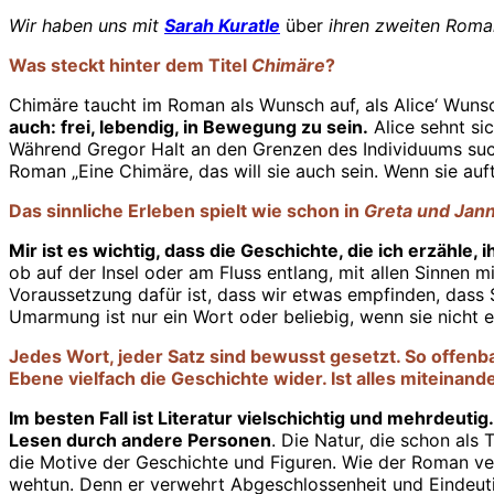
Wir haben uns mit
Sarah Kuratle
über
ihren zweiten Rom
Was steckt hinter dem Titel
Chimäre
?
Chimäre taucht im Roman als Wunsch auf, als Alice‘ Wunsch
auch: frei, lebendig, in Bewegung zu sein.
Alice sehnt si
Während Gregor Halt an den Grenzen des Individuums sucht
Roman „Eine Chimäre, das will sie auch sein. Wenn sie aufta
Das sinnliche Erleben spielt wie schon in
Greta und Jann
Mir ist es wichtig, dass die Geschichte, die ich erzähle
ob auf der Insel oder am Fluss entlang, mit allen Sinnen m
Voraussetzung dafür ist, dass wir etwas empfinden, dass
Umarmung ist nur ein Wort oder beliebig, wenn sie nicht e
Jedes Wort, jeder Satz sind bewusst gesetzt. So offenba
Ebene vielfach die Geschichte wider. Ist alles miteina
Im besten Fall ist Literatur vielschichtig und mehrdeut
Lesen durch andere Personen
. Die Natur, die schon al
die Motive der Geschichte und Figuren. Wie der Roman ver
wehtun. Denn er verwehrt Abgeschlossenheit und Eindeutigke