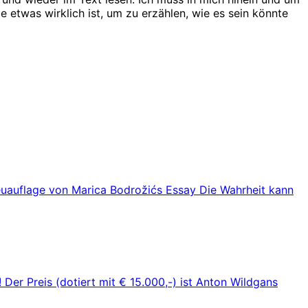
 etwas wirklich ist, um zu erzählen, wie es sein könnte
Neuauflage von Marica Bodrožićs Essay Die Wahrheit kann
 Der Preis (dotiert mit € 15.000,-) ist Anton Wildgans