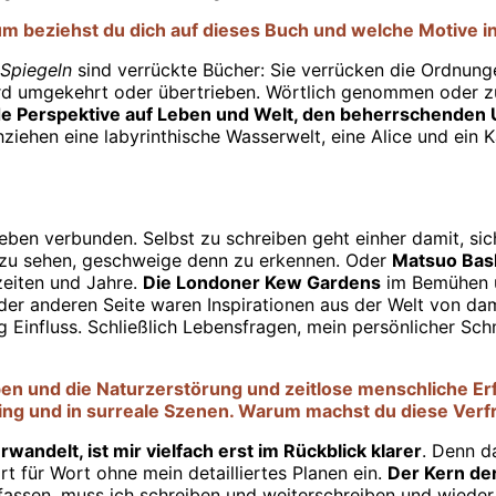
m beziehst du dich auf dieses Buch und welche Motive i
n Spiegeln
sind verrückte Bücher: Sie verrücken die Ordnung
wird umgekehrt oder übertrieben. Wörtlich genommen oder 
de Perspektive auf Leben und Welt, den beherrschenden
iehen eine labyrinthische Wasserwelt, eine Alice und ein K
Leben verbunden. Selbst zu schreiben geht einher damit, s
h zu sehen, geschweige denn zu erkennen. Oder
Matsuo Bas
eiten und Jahre.
Die Londoner Kew Gardens
im Bemühen um
er anderen Seite waren Inspirationen aus der Welt von da
g Einfluss. Schließlich Lebensfragen, mein persönlicher S
n und die Naturzerstörung und zeitlose menschliche Erf
etting und in surreale Szenen. Warum machst du diese Ve
wandelt, ist mir vielfach erst im Rückblick klarer
. Denn d
rt für Wort ohne mein detailliertes Planen ein.
Der Kern der
assen, muss ich schreiben und weiterschreiben und wieder 