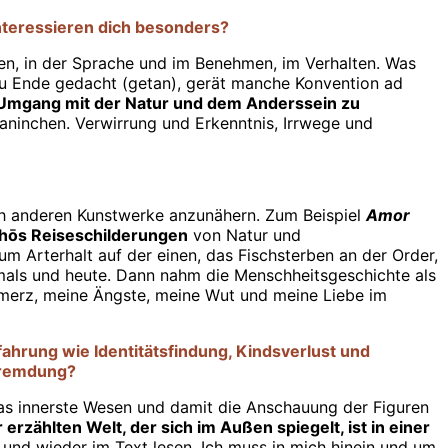
nteressieren dich besonders?
en, in der Sprache und im Benehmen, im Verhalten. Was
zu Ende gedacht (getan), gerät manche Konvention ad
 Umgang mit der Natur und dem Anderssein zu
aninchen. Verwirrung und Erkenntnis, Irrwege und
ich anderen Kunstwerke anzunähern. Zum Beispiel
Amor
hōs Reiseschilderungen
von Natur und
 Arterhalt auf der einen, das Fischsterben an der Order,
mals und heute. Dann nahm die Menschheitsgeschichte als
chmerz, meine Ängste, meine Wut und meine Liebe im
ahrung wie Identitätsfindung, Kindsverlust und
rfremdung?
as innerste Wesen und damit die Anschauung der Figuren
 erzählten Welt, der sich im Außen spiegelt, ist in einer
und wieder im Text lesen. Ich muss in mich hinein und um