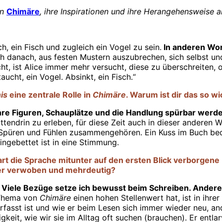
an
Chimäre
, ihre Inspirationen und ihre Herangehensweise 
, ein Fisch und zugleich ein Vogel zu sein.
In anderen Wort
ch danach, aus festen Mustern auszubrechen, sich selbst und
, ist Alice immer mehr versucht, diese zu überschreiten, o
ucht, ein Vogel. Absinkt, ein Fisch.“
is
eine zentrale Rolle in
Chimäre
. Warum ist dir das so wi
, ihre Figuren, Schauplätze und die Handlung spürbar werd
ittendrin zu erleben, für diese Zeit auch in dieser anderen
 Spüren und Fühlen zusammengehören. Ein Kuss im Buch bede
ingebettet ist in eine Stimmung.
rt die Sprache mitunter auf den ersten Blick verborgene 
nder verwoben und mehrdeutig?
ig. Viele Bezüge setze ich bewusst beim Schreiben. Ander
s Thema von
Chimäre
einen hohen Stellenwert hat, ist in ihre
fasst ist und wie er beim Lesen sich immer wieder neu, an
it, wie wir sie im Alltag oft suchen (brauchen). Er entlarvt