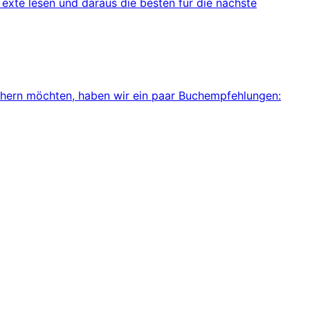
 Texte lesen und daraus die besten für die nächste
 nähern möchten, haben wir ein paar Buchempfehlungen: