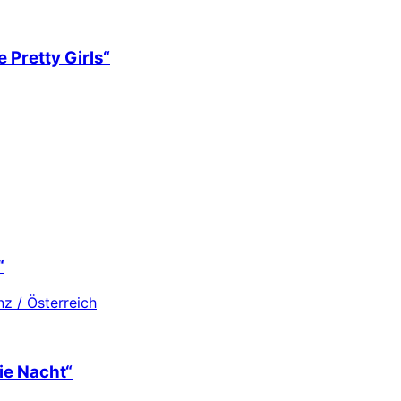
 Pretty Girls“
“
z / Österreich
ie Nacht“