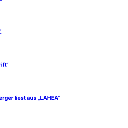
“
ift“
erger liest aus „LAHEA“