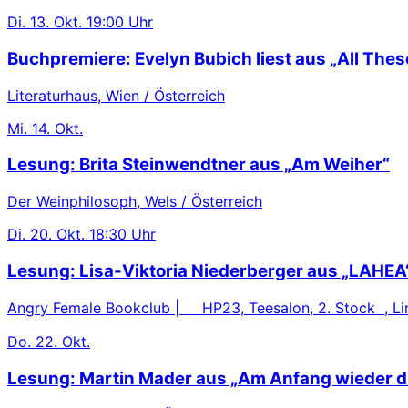
Di.
13. Okt.
19:00 Uhr
Buchpremiere: Evelyn Bubich liest aus „All These
Literaturhaus, Wien / Österreich
Mi.
14. Okt.
Lesung: Brita Steinwendtner aus „Am Weiher“
Der Weinphilosoph, Wels / Österreich
Di.
20. Okt.
18:30 Uhr
Lesung: Lisa-Viktoria Niederberger aus „LAHEA
Angry Female Bookclub | HP23, Teesalon, 2. Stock , Lin
Do.
22. Okt.
Lesung: Martin Mader aus „Am Anfang wieder d