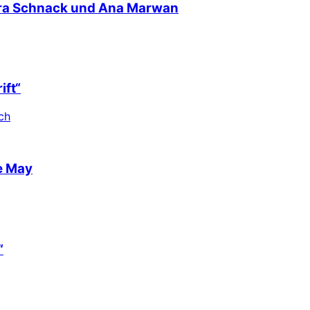
nra Schnack und Ana Marwan
ift“
ch
e May
“