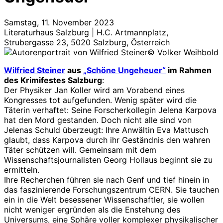
Samstag, 11. November 2023
Literaturhaus Salzburg | H.C. Artmannplatz,
Strubergasse 23, 5020 Salzburg, Österreich
© Volker Weihbold
Wilfried Steiner
aus
„Schöne Ungeheuer“
im Rahmen
des Krimifestes Salzburg
:
Der Physiker Jan Koller wird am Vorabend eines
Kongresses tot aufgefunden. Wenig später wird die
Täterin verhaftet: Seine Forscherkollegin Jelena Karpova
hat den Mord gestanden. Doch nicht alle sind von
Jelenas Schuld überzeugt: Ihre Anwältin Eva Mattusch
glaubt, dass Karpova durch ihr Geständnis den wahren
Täter schützen will. Gemeinsam mit dem
Wissenschaftsjournalisten Georg Hollaus beginnt sie zu
ermitteln.
Ihre Recherchen führen sie nach Genf und tief hinein in
das faszinierende Forschungszentrum CERN. Sie tauchen
ein in die Welt besessener Wissenschaftler, sie wollen
nicht weniger ergründen als die Enstehung des
Universums, eine Sphäre voller komplexer physikalischer