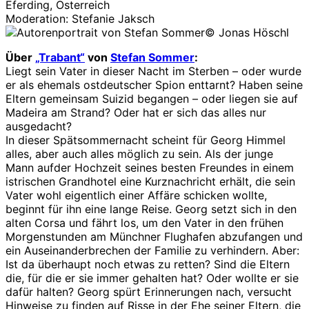
Eferding, Österreich
Moderation: Stefanie Jaksch
© Jonas Höschl
Über
„Trabant“
von
Stefan Sommer
:
Liegt sein Vater in dieser Nacht im Sterben – oder wurde
er als ehemals ostdeutscher Spion enttarnt? Haben seine
Eltern gemeinsam Suizid begangen – oder liegen sie auf
Madeira am Strand? Oder hat er sich das alles nur
ausgedacht?
In dieser Spätsommernacht scheint für Georg Himmel
alles, aber auch alles möglich zu sein. Als der junge
Mann aufder Hochzeit seines besten Freundes in einem
istrischen Grandhotel eine Kurznachricht erhält, die sein
Vater wohl eigentlich einer Affäre schicken wollte,
beginnt für ihn eine lange Reise. Georg setzt sich in den
alten Corsa und fährt los, um den Vater in den frühen
Morgenstunden am Münchner Flughafen abzufangen und
ein Auseinanderbrechen der Familie zu verhindern. Aber:
Ist da überhaupt noch etwas zu retten? Sind die Eltern
die, für die er sie immer gehalten hat? Oder wollte er sie
dafür halten? Georg spürt Erinnerungen nach, versucht
Hinweise zu finden auf Risse in der Ehe seiner Eltern, die