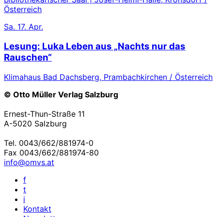
Österreich
Sa.
17. Apr.
Lesung: Luka Leben aus „Nachts nur das
Rauschen“
Klimahaus Bad Dachsberg, Prambachkirchen / Österreich
© Otto Müller Verlag Salzburg
Ernest-Thun-Straße 11
A-5020 Salzburg
Tel. 0043/662/881974-0
Fax 0043/662/881974-80
info@omvs.at
f
t
i
Kontakt