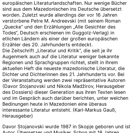
europäischen Literaturlandschaften. Nur wenige Bücher
sind aus dem Mazedonischen ins Deutsche übersetzt
worden. Zuletzt wurde allerdings der vor 16 Jahren
verstorbene Petre M. Andreevski (mit seinem Roman
„Quecke“ und den Erzählungen „Alle Gesichter des
Todes“, Deutsch erschienen im Guggolz-Verlag) in
etlichen Ländern als einer der großen europäischen
Erzähler des 20. Jahrhunderts entdeckt.
Die Zeitschrift „Literatur und Kritik“, die seit je ihr
Augenmerk auch auf die Literatur weniger bekannte
Regionen und Sprachgruppen richtet, stellt in Ihrem
aktuellen Heft die neueste mazedonische Literatur, die
Dichter und Dichterinnen des 21. Jahrhunderts vor. Bei
der Veranstaltung werden zwei repräsentative Autoren
(Davor Stojanovski und Nikola Madžirov, Herausgeber
des Dossiers) dieser Generation aus ihren Texten lesen
und im Gespräch auch darüber berichten, unter welchen
Bedinungen heute in Mazedonien eine überaus
interessante Literatur entsteht. (Karl-Markus Gauß,
Herausgeber)
Davor Stojanovski wurde 1987 in Skopje geboren und ist
Autor, Übersetzer und Musiker. Schon mit 18 Jahren