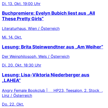
Di.
13. Okt.
19:00 Uhr
Buchpremiere: Evelyn Bubich liest aus „All
These Pretty Girls“
Literaturhaus, Wien / Österreich
Mi.
14. Okt.
Lesung: Brita Steinwendtner aus „Am Weiher“
Der Weinphilosoph, Wels / Österreich
Di.
20. Okt.
18:30 Uhr
Lesung: Lisa-Viktoria Niederberger aus
„LAHEA“
Angry Female Bookclub | HP23, Teesalon, 2. Stock ,
Linz / Österreich
Do.
22. Okt.