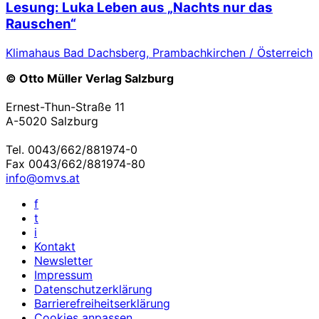
Lesung: Luka Leben aus „Nachts nur das
Rauschen“
Klimahaus Bad Dachsberg, Prambachkirchen / Österreich
© Otto Müller Verlag Salzburg
Ernest-Thun-Straße 11
A-5020 Salzburg
Tel. 0043/662/881974-0
Fax 0043/662/881974-80
info@omvs.at
f
t
i
Kontakt
Newsletter
Impressum
Datenschutzerklärung
Barrierefreiheitserklärung
Cookies anpassen