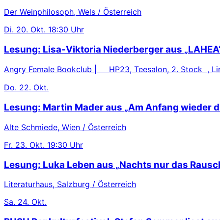
Der Weinphilosoph, Wels / Österreich
Di.
20. Okt.
18:30 Uhr
Lesung: Lisa-Viktoria Niederberger aus „LAHEA
Angry Female Bookclub | HP23, Teesalon, 2. Stock , Lin
Do.
22. Okt.
Lesung: Martin Mader aus „Am Anfang wieder d
Alte Schmiede, Wien / Österreich
Fr.
23. Okt.
19:30 Uhr
Lesung: Luka Leben aus „Nachts nur das Rausc
Literaturhaus, Salzburg / Österreich
Sa.
24. Okt.