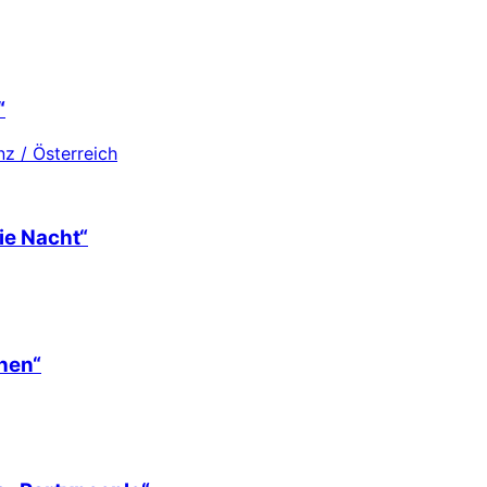
“
z / Österreich
ie Nacht“
hen“