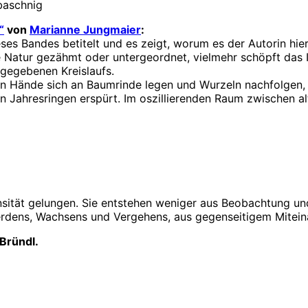
baschnig
“
von
Marianne Jungmaier
:
eses Bandes betitelt und es zeigt, worum es der Autorin hi
die Natur gezähmt oder untergeordnet, vielmehr schöpft da
gegebenen Kreislaufs.
n Hände sich an Baumrinde legen und Wurzeln nachfolgen, w
den Jahresringen erspürt. Im oszillierenden Raum zwischen a
tensität gelungen. Sie entstehen weniger aus Beobachtung
Werdens, Wachsens und Vergehens, aus gegenseitigem Mitei
Bründl.