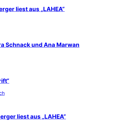
erger liest aus „LAHEA“
nra Schnack und Ana Marwan
ift“
ch
berger liest aus „LAHEA“