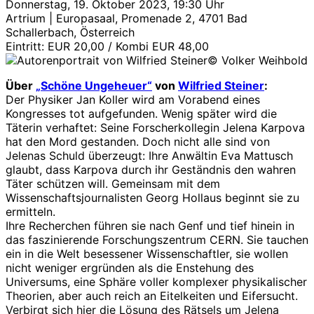
Donnerstag, 19. Oktober 2023, 19:30 Uhr
Artrium | Europasaal, Promenade 2, 4701 Bad
Schallerbach, Österreich
Eintritt: EUR 20,00 / Kombi EUR 48,00
© Volker Weihbold
Über
„Schöne Ungeheuer“
von
Wilfried Steiner
:
Der Physiker Jan Koller wird am Vorabend eines
Kongresses tot aufgefunden. Wenig später wird die
Täterin verhaftet: Seine Forscherkollegin Jelena Karpova
hat den Mord gestanden. Doch nicht alle sind von
Jelenas Schuld überzeugt: Ihre Anwältin Eva Mattusch
glaubt, dass Karpova durch ihr Geständnis den wahren
Täter schützen will. Gemeinsam mit dem
Wissenschaftsjournalisten Georg Hollaus beginnt sie zu
ermitteln.
Ihre Recherchen führen sie nach Genf und tief hinein in
das faszinierende Forschungszentrum CERN. Sie tauchen
ein in die Welt besessener Wissenschaftler, sie wollen
nicht weniger ergründen als die Enstehung des
Universums, eine Sphäre voller komplexer physikalischer
Theorien, aber auch reich an Eitelkeiten und Eifersucht.
Verbirgt sich hier die Lösung des Rätsels um Jelena