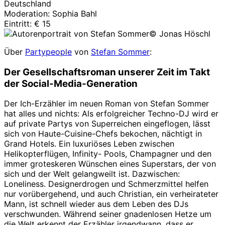
Deutschland
Moderation: Sophia Bahl
Eintritt: € 15
© Jonas Höschl
Über
Partypeople
von
Stefan Sommer
:
Der Gesellschaftsroman unserer Zeit im Takt
der Social-Media-Generation
Der Ich-Erzähler im neuen Roman von Stefan Sommer
hat alles und nichts: Als erfolgreicher Techno-DJ wird er
auf private Partys von Superreichen eingeflogen, lässt
sich von Haute-Cuisine-Chefs bekochen, nächtigt in
Grand Hotels. Ein luxuriöses Leben zwischen
Helikopterflügen, Infinity- Pools, Champagner und den
immer groteskeren Wünschen eines Superstars, der von
sich und der Welt gelangweilt ist. Dazwischen:
Loneliness. Designerdrogen und Schmerzmittel helfen
nur vorübergehend, und auch Christian, ein verheirateter
Mann, ist schnell wieder aus dem Leben des DJs
verschwunden. Während seiner gnadenlosen Hetze um
die Welt erkennt der Erzähler irgendwann, dass er