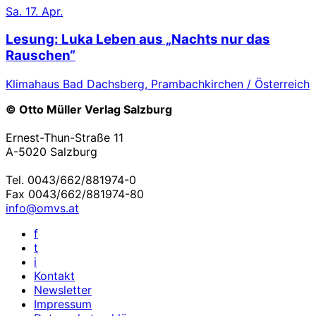
Sa.
17. Apr.
Lesung: Luka Leben aus „Nachts nur das
Rauschen“
Klimahaus Bad Dachsberg, Prambachkirchen / Österreich
© Otto Müller Verlag Salzburg
Ernest-Thun-Straße 11
A-5020 Salzburg
Tel. 0043/662/881974-0
Fax 0043/662/881974-80
info@omvs.at
f
t
i
Kontakt
Newsletter
Impressum