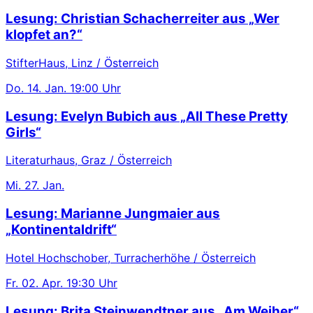
Lesung: Christian Schacherreiter aus „Wer
klopfet an?“
StifterHaus, Linz / Österreich
Do.
14. Jan.
19:00 Uhr
Lesung: Evelyn Bubich aus „All These Pretty
Girls“
Literaturhaus, Graz / Österreich
Mi.
27. Jan.
Lesung: Marianne Jungmaier aus
„Kontinentaldrift“
Hotel Hochschober, Turracherhöhe / Österreich
Fr.
02. Apr.
19:30 Uhr
Lesung: Brita Steinwendtner aus „Am Weiher“