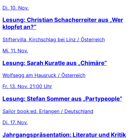
Di.
10. Nov.
Lesung: Christian Schacherreiter aus „Wer
klopfet an?“
Stiftervilla, Kirchschlag bei Linz / Österreich
Mi.
11. Nov.
Lesung: Sarah Kuratle aus „Chimäre“
Wolfsegg am Hausruck / Österreich
Fr.
13. Nov.
21:00 Uhr
Lesung: Stefan Sommer aus „Partypeople“
Sailor book:ed, Erlangen / Deutschland
Di.
17. Nov.
Jahrgangspräsentation: Literatur und Kritik