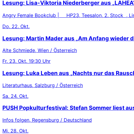
Lesung: Lisa-Viktoria Niederberger aus „LAHEA
Angry Female Bookclub | HP23, Teesalon, 2. Stock , Lin
Do.
22. Okt.
Lesung: Martin Mader aus „Am Anfang wieder d
Alte Schmiede, Wien / Österreich
Fr.
23. Okt.
19:30 Uhr
Lesung: Luka Leben aus „Nachts nur das Rausc
Literaturhaus, Salzburg / Österreich
Sa.
24. Okt.
PUSH Popkulturfestival: Stefan Sommer liest au
Infos folgen, Regensburg / Deutschland
Mi.
28. Okt.