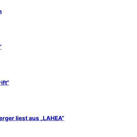
h
“
ift“
erger liest aus „LAHEA“