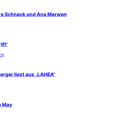
nra Schnack und Ana Marwan
ift“
ch
berger liest aus „LAHEA“
e May