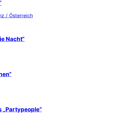
“
z / Österreich
ie Nacht“
hen“
s „Partypeople“