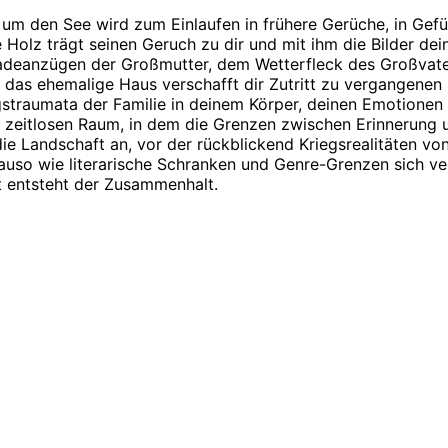
n um den See wird zum Einlaufen in frühere Gerüche, in Gef
 Holz trägt seinen Geruch zu dir und mit ihm die Bilder dei
Badeanzügen der Großmutter, dem Wetterfleck des Großvat
das ehemalige Haus verschafft dir Zutritt zu vergangenen
egstraumata der Familie in deinem Körper, deinen Emotione
zeitlosen Raum, in dem die Grenzen zwischen Erinnerung u
e Landschaft an, vor der rückblickend Kriegsrealitäten vo
uso wie literarische Schranken und Genre-Grenzen sich ver
st entsteht der Zusammenhalt.