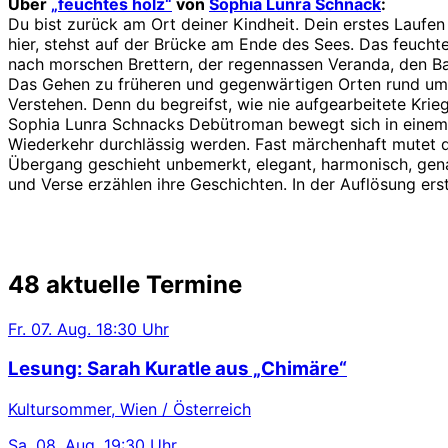
Über
„feuchtes holz“
von
Sophia Lunra Schnack
:
Du bist zurück am Ort deiner Kindheit. Dein erstes Laufe
hier, stehst auf der Brücke am Ende des Sees. Das feuchte
nach morschen Brettern, der regennassen Veranda, den 
Das Gehen zu früheren und gegenwärtigen Orten rund um 
Verstehen. Denn du begreifst, wie nie aufgearbeitete Kri
Sophia Lunra Schnacks Debütroman bewegt sich in einem 
Wiederkehr durchlässig werden. Fast märchenhaft mutet di
Übergang geschieht unbemerkt, elegant, harmonisch, gena
und Verse erzählen ihre Geschichten. In der Auflösung er
48 aktuelle Termine
Fr.
07. Aug.
18:30 Uhr
Lesung: Sarah Kuratle aus „Chimäre“
Kultursommer, Wien / Österreich
Sa.
08. Aug.
19:30 Uhr