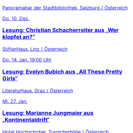
Panoramabar der Stadtbibliothek, Salzburg / Österreich
Do.
10. Dez.
Lesung: Christian Schacherreiter aus „Wer
klopfet an?“
StifterHaus, Linz / Österreich
Do.
14. Jan.
19:00 Uhr
Lesung: Evelyn Bubich aus „All These Pretty
Girls“
Literaturhaus, Graz / Österreich
Mi.
27. Jan.
Lesung: Marianne Jungmaier aus
„Kontinentaldrift“
Hotel Hochschober, Turracherhöhe / Österreich