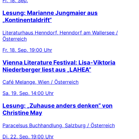
Fr.
18. Sep.
Lesung: Marianne Jungmaier aus
„Kontinentaldrift“
Literaturhaus Henndorf, Henndorf am Wallersee /
Österreich
Fr.
18. Sep.
19:00 Uhr
Vienna Literature Festival: Lisa-Viktoria
Niederberger liest aus „LAHEA“
Café Melange, Wien / Österreich
Sa.
19. Sep.
14:00 Uhr
Lesung: „Zuhause anders denken“ von
Christine May
Paracelsus Buchhandlung, Salzburg / Österreich
Di.
22. Sep.
19:00 Uhr