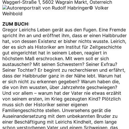
Waggerl-Straße 1, 5602 Wagrain Markt, Österreich
© Volker
Weihbold
ZUM BUCH:
Gregor Leirichs Leben gerät aus den Fugen. Eine Fremde
spricht ihn an und eröffnet ihm, dass er einen Halbbruder
hat, von dessen Existenz er bisher nichts wusste. Leirich,
der es sich als Historiker am Institut für Zeitgeschichte
gut eingerichtet hat in seinem Leben, reagiert in
höchstem Maß erschrocken. Mit wem soll er sich
austauschen? Mit seinen Schwestern? Seiner Exfrau?
Seiner Tochter? Er beginnt zu recherchieren und erfährt,
dass der Halbbruder ganz in der Nähe lebt. Warum hat
er sich nicht zu erkennen gegeben? Warum haben die,
die von ihm wussten, über Jahrzehnte geschwiegen?
Und vor allem – warum hat der Vater nie etwas erzählt
von seinem ersten, im Krieg gezeugten Kind? Plötzlich
muss sich der Historiker seiner eigenen
Familiengeschichte stellen. Unversehens gerät die
Auseinandersetzung mit dem unbekannten Bruder zu
einer Beschäftigung mit Leirichs Kindheit, dem lange
schon verstorbenen Vater und einem Schweigen, das