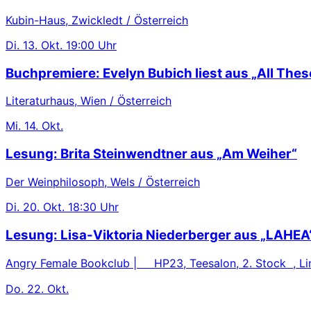
Kubin-Haus, Zwickledt / Österreich
Di.
13. Okt.
19:00 Uhr
Buchpremiere: Evelyn Bubich liest aus „All These
Literaturhaus, Wien / Österreich
Mi.
14. Okt.
Lesung: Brita Steinwendtner aus „Am Weiher“
Der Weinphilosoph, Wels / Österreich
Di.
20. Okt.
18:30 Uhr
Lesung: Lisa-Viktoria Niederberger aus „LAHEA
Angry Female Bookclub | HP23, Teesalon, 2. Stock , Lin
Do.
22. Okt.