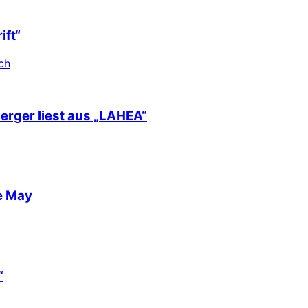
ift“
ch
berger liest aus „LAHEA“
e May
“