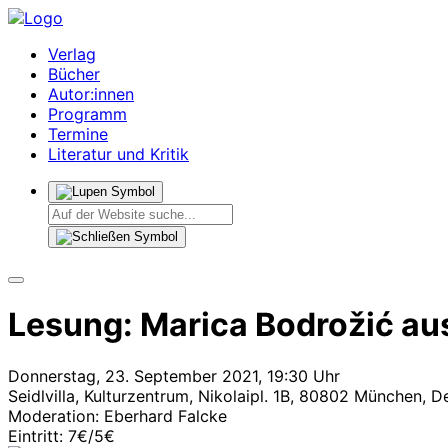
Verlag
Bücher
Autor:innen
Programm
Termine
Literatur und Kritik
Lesung: Marica Bodrožić aus
Donnerstag, 23. September 2021, 19:30 Uhr
Seidlvilla, Kulturzentrum, Nikolaipl. 1B, 80802 München, 
Moderation: Eberhard Falcke
Eintritt: 7€/5€