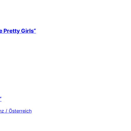
 Pretty Girls“
“
z / Österreich