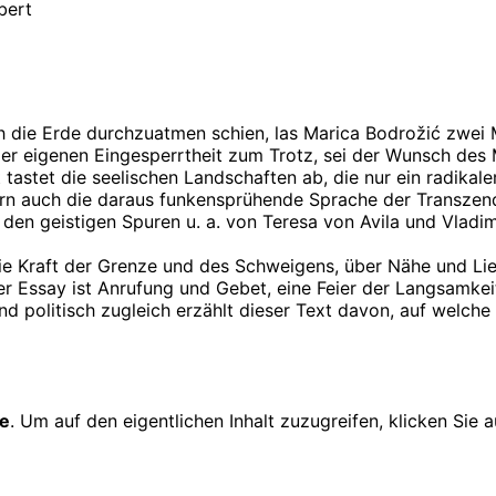
bert
ch die Erde durchzuatmen schien, las Marica Bodrožić zwei
, der eigenen Eingesperrtheit zum Trotz, sei der Wunsch des
 tastet die seelischen Landschaften ab, die nur ein radika
n auch die daraus funkensprühende Sprache der Transzende
en geistigen Spuren u. a. von Teresa von Avila und Vladimi
 die Kraft der Grenze und des Schweigens, über Nähe und Li
r Essay ist Anrufung und Gebet, eine Feier der Langsamkei
nd politisch zugleich erzählt dieser Text davon, auf welch
e
. Um auf den eigentlichen Inhalt zuzugreifen, klicken Sie a