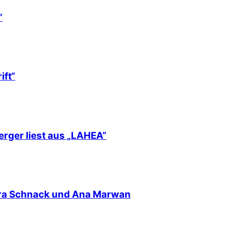
“
ift“
erger liest aus „LAHEA“
nra Schnack und Ana Marwan