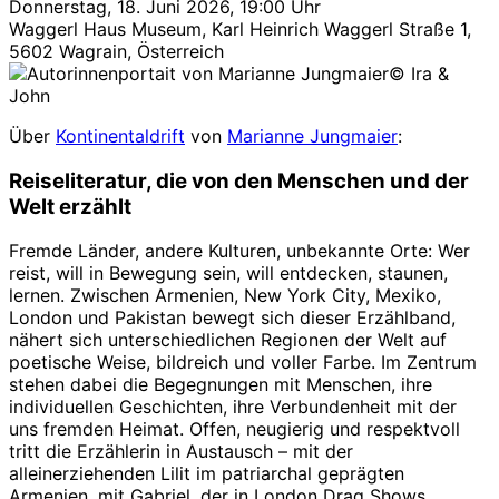
Donnerstag, 18. Juni 2026, 19:00 Uhr
Waggerl Haus Museum, Karl Heinrich Waggerl Straße 1,
5602 Wagrain, Österreich
© Ira &
John
Über
Kontinentaldrift
von
Marianne Jungmaier
:
Reiseliteratur, die von den Menschen und der
Welt erzählt
Fremde Länder, andere Kulturen, unbekannte Orte: Wer
reist, will in Bewegung sein, will entdecken, staunen,
lernen. Zwischen Armenien, New York City, Mexiko,
London und Pakistan bewegt sich dieser Erzählband,
nähert sich unterschiedlichen Regionen der Welt auf
poetische Weise, bildreich und voller Farbe. Im Zentrum
stehen dabei die Begegnungen mit Menschen, ihre
individuellen Geschichten, ihre Verbundenheit mit der
uns fremden Heimat. Offen, neugierig und respektvoll
tritt die Erzählerin in Austausch – mit der
alleinerziehenden Lilit im patriarchal geprägten
Armenien, mit Gabriel, der in London Drag Shows