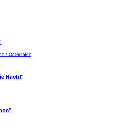
“
z / Österreich
ie Nacht“
hen“