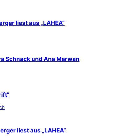
erger liest aus „LAHEA“
nra Schnack und Ana Marwan
ift“
ch
berger liest aus „LAHEA“