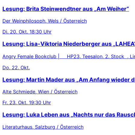
Lesung: Brita Steinwendtner aus „Am Weiher“
Der Weinphilosoph, Wels / Österreich
Di.
20. Okt.
18:30 Uhr
Lesung: Lisa-Viktoria Niederberger aus „LAHEA
Angry Female Bookclub | HP23, Teesalon, 2. Stock , Lin
Do.
22. Okt.
Lesung: Martin Mader aus „Am Anfang wieder d
Alte Schmiede, Wien / Österreich
Fr.
23. Okt.
19:30 Uhr
Lesung: Luka Leben aus „Nachts nur das Rausc
Literaturhaus, Salzburg / Österreich