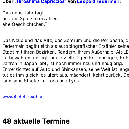
Über
„Hiroshima Capriccios“
von
Leopold Federmair
:
Das neue Jahr tagt
und die Spatzen erzählen
alte Geschichtchen.“
Das Neue und das Alte, das Zentrum und die Peripherie; d
Federmair begibt sich als autobiografischer Erzähler sein
Stadt mit ihren Bezirken, Rändern, ihrem Außerhalb. Als „
zu bewahren, gelingt ihm in vielfältigen Er-Gehungen, Er-
Jahren in Japan lebt, ist noch immer neu und neugierig.
Er verzichtet auf Auto und Shinkansen, seine Welt ist lan
tut es ihm gleich, es ufert aus, mäandert, kehrt zurück. D
launische Stücke in Prosa und Lyrik.
www4.biblioweb.at
48 aktuelle Termine