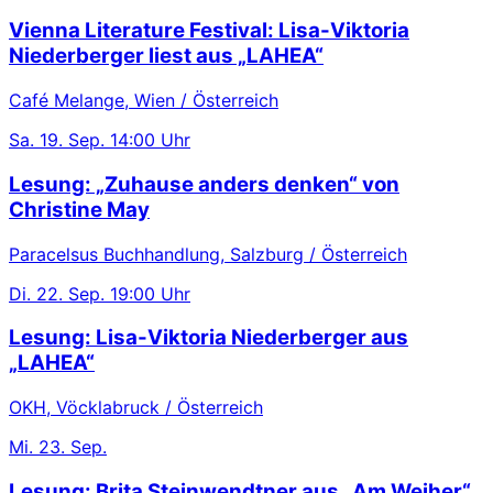
Vienna Literature Festival: Lisa-Viktoria
Niederberger liest aus „LAHEA“
Café Melange, Wien / Österreich
Sa.
19. Sep.
14:00 Uhr
Lesung: „Zuhause anders denken“ von
Christine May
Paracelsus Buchhandlung, Salzburg / Österreich
Di.
22. Sep.
19:00 Uhr
Lesung: Lisa-Viktoria Niederberger aus
„LAHEA“
OKH, Vöcklabruck / Österreich
Mi.
23. Sep.
Lesung: Brita Steinwendtner aus „Am Weiher“