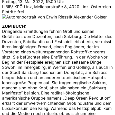
Freitag, 13. Mai 2022, 19:00 Uhr
LIBIB/ KPÖ Linz, Melicharstraße 8, 4020 Linz, Österreich
Eintritt: frei
© Alexander Golser
ZUM BUCH:
Dringende Ermittlungen führen Groll und seinen
Gefährten, den Dozenten, nach Salzburg. Die Mutter des
Dozenten, Fabrikantin und Festspielliebhaberin, vermisst
ihren langjährigen Freund, einen Engländer, der im
Vorstand eines weltumspannenden Rohstoffkonzerns
sitzt. Sie befürchtet eine Entführung. In der Woche vor
Beginn der Festspiele ereignen sich seltsame Dinge:
Sowohl im Innergebirg, in Werfen und Golling, als auch in
der Stadt Salzburg tauchen am Domplatz, am Schloss
Leopoldskron und an anderen touristischen Hotspots
lebensgroße Puppen auf. Sie tragen englische Sakkos,
manche sind ohne Kopf, aber alle haben ein „Salzburg
Manifesto“ bei sich. Eine radikal-ökologische
amerikanische Gruppe namens „Deep Green Revolution“
erklärt der umweltvernichtenden Großindustrie und dem
Luxuskonsum den Krieg. Während das Festspielpublikum
und die Medien noch rätseln, ob es sich um eine