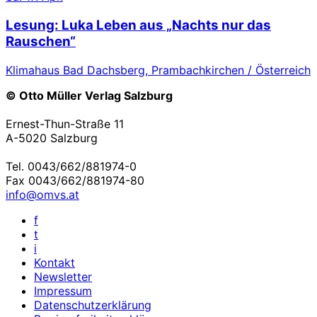
Lesung: Luka Leben aus „Nachts nur das
Rauschen“
Klimahaus Bad Dachsberg, Prambachkirchen / Österreich
© Otto Müller Verlag Salzburg
Ernest-Thun-Straße 11
A-5020 Salzburg
Tel. 0043/662/881974-0
Fax 0043/662/881974-80
info@omvs.at
f
t
i
Kontakt
Newsletter
Impressum
Datenschutzerklärung