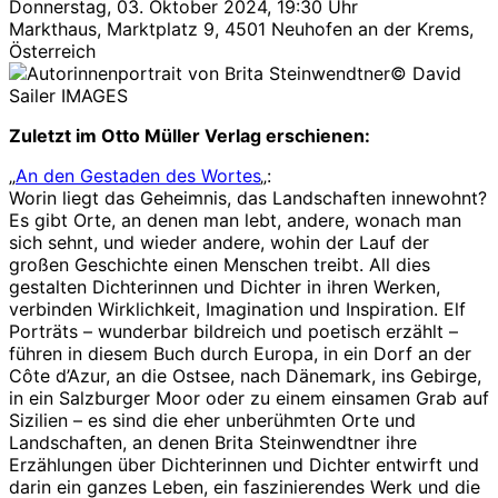
Donnerstag, 03. Oktober 2024, 19:30 Uhr
Markthaus, Marktplatz 9, 4501 Neuhofen an der Krems,
Österreich
© David
Sailer IMAGES
Zuletzt im Otto Müller Verlag erschienen:
„
An den Gestaden des Wortes
„:
Worin liegt das Geheimnis, das Landschaften innewohnt?
Es gibt Orte, an denen man lebt, andere, wonach man
sich sehnt, und wieder andere, wohin der Lauf der
großen Geschichte einen Menschen treibt. All dies
gestalten Dichterinnen und Dichter in ihren Werken,
verbinden Wirklichkeit, Imagination und Inspiration. Elf
Porträts – wunderbar bildreich und poetisch erzählt –
führen in diesem Buch durch Europa, in ein Dorf an der
Côte d’Azur, an die Ostsee, nach Dänemark, ins Gebirge,
in ein Salzburger Moor oder zu einem einsamen Grab auf
Sizilien – es sind die eher unberühmten Orte und
Landschaften, an denen Brita Steinwendtner ihre
Erzählungen über Dichterinnen und Dichter entwirft und
darin ein ganzes Leben, ein faszinierendes Werk und die