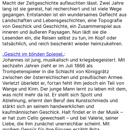
Macht der Zeitgeschichte aufleuchten lässt. Zwei Jahre
lang ist sie gereist, hat recherchiert und ist viele Wege
gegangen. Entstanden ist ein wundersames Geflecht aus
Landschaften und Lebensgeschichten, eine Topografie
von Geschick und Geschichte, ein Zusammenspiel aus
inneren und äußeren Paysagen. Nun lädt sie die
Lesenden ein, die Reisen selbst zu tun, im Kopf oder
tatsächlich, und reich beschenkt wieder heimzukehren.
„
Gesicht im blinden Spiegel
„:
Johannes ist jung, musikalisch und kriegsbegeistert. Mit
sechzehn Jahren zieht er im Juli 1866 als
Trompetenspieler in die Schlacht von Königgrätz
zwischen der österreichischen und preußischen Armee.
Verletzt überlebt er, fortan fehlt ihm jedoch ein Teil von
Wange und Kinn. Der junge Mann lernt zu leben mit dem,
was nicht mehr da ist. Er stellt sich Spott und
Ablehnung, erlernt den Beruf des Kunstschmieds und
stärkt sich an seinem handwerklichen und
kaufmännischen Geschick. Halt findet er in der Musik –
er hat zum Cello gewechselt – und bei Valerie, seiner
Liebe, die ihm zunächst unerreichbar scheint. Mit
großem Gespür für ihre Figuren erzählt Brita