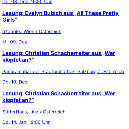
Do.
03. Dez.
19:30 Uhr
Lesung: Evelyn Bubich aus „All These Pretty
Girls“
o*books, Wien / Österreich
Mi.
09. Dez.
Lesung: Christian Schacherreiter aus „Wer
klopfet an?“
Panoramabar der Stadtbibliothek, Salzburg / Österreich
Do.
10. Dez.
Lesung: Christian Schacherreiter aus „Wer
klopfet an?“
StifterHaus, Linz / Österreich
Do.
14. Jan.
19:00 Uhr