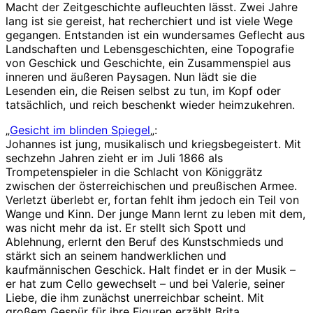
Macht der Zeitgeschichte aufleuchten lässt. Zwei Jahre
lang ist sie gereist, hat recherchiert und ist viele Wege
gegangen. Entstanden ist ein wundersames Geflecht aus
Landschaften und Lebensgeschichten, eine Topografie
von Geschick und Geschichte, ein Zusammenspiel aus
inneren und äußeren Paysagen. Nun lädt sie die
Lesenden ein, die Reisen selbst zu tun, im Kopf oder
tatsächlich, und reich beschenkt wieder heimzukehren.
„
Gesicht im blinden Spiegel
„:
Johannes ist jung, musikalisch und kriegsbegeistert. Mit
sechzehn Jahren zieht er im Juli 1866 als
Trompetenspieler in die Schlacht von Königgrätz
zwischen der österreichischen und preußischen Armee.
Verletzt überlebt er, fortan fehlt ihm jedoch ein Teil von
Wange und Kinn. Der junge Mann lernt zu leben mit dem,
was nicht mehr da ist. Er stellt sich Spott und
Ablehnung, erlernt den Beruf des Kunstschmieds und
stärkt sich an seinem handwerklichen und
kaufmännischen Geschick. Halt findet er in der Musik –
er hat zum Cello gewechselt – und bei Valerie, seiner
Liebe, die ihm zunächst unerreichbar scheint. Mit
großem Gespür für ihre Figuren erzählt Brita