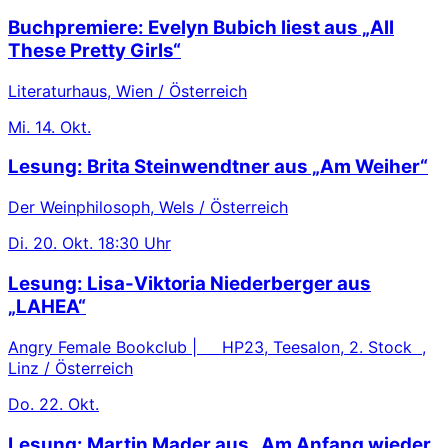
Buchpremiere: Evelyn Bubich liest aus „All
These Pretty Girls“
Literaturhaus, Wien / Österreich
Mi.
14. Okt.
Lesung: Brita Steinwendtner aus „Am Weiher“
Der Weinphilosoph, Wels / Österreich
Di.
20. Okt.
18:30 Uhr
Lesung: Lisa-Viktoria Niederberger aus
„LAHEA“
Angry Female Bookclub | HP23, Teesalon, 2. Stock ,
Linz / Österreich
Do.
22. Okt.
Lesung: Martin Mader aus „Am Anfang wieder