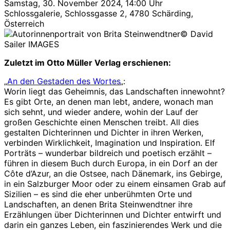
Samstag, 30. November 2024, 14:00 Uhr
Schlossgalerie, Schlossgasse 2, 4780 Schärding,
Österreich
© David
Sailer IMAGES
Zuletzt im Otto Müller Verlag erschienen:
„
An den Gestaden des Wortes
„:
Worin liegt das Geheimnis, das Landschaften innewohnt?
Es gibt Orte, an denen man lebt, andere, wonach man
sich sehnt, und wieder andere, wohin der Lauf der
großen Geschichte einen Menschen treibt. All dies
gestalten Dichterinnen und Dichter in ihren Werken,
verbinden Wirklichkeit, Imagination und Inspiration. Elf
Porträts – wunderbar bildreich und poetisch erzählt –
führen in diesem Buch durch Europa, in ein Dorf an der
Côte d’Azur, an die Ostsee, nach Dänemark, ins Gebirge,
in ein Salzburger Moor oder zu einem einsamen Grab auf
Sizilien – es sind die eher unberühmten Orte und
Landschaften, an denen Brita Steinwendtner ihre
Erzählungen über Dichterinnen und Dichter entwirft und
darin ein ganzes Leben, ein faszinierendes Werk und die