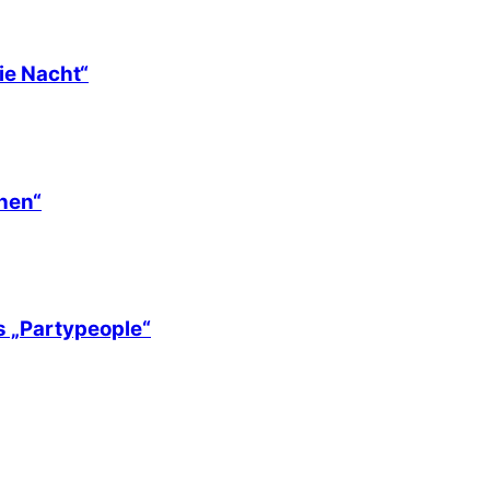
ie Nacht“
hen“
s „Partypeople“