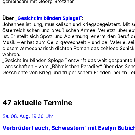
gemeinsam mit Georg Brötzner
Über
„Gesicht im blinden Spiegel“
:
Johannes ist jung, musikalisch und kriegsbegeistert. Mit 
österreichischen und preußischen Armee. Verletzt überlebt
ist. Er stellt sich Spott und Ablehnung, erlernt den Beru
Musik – er hat zum Cello gewechselt – und bei Valerie, sei
diesem atmosphärisch dichten Roman das zeitlose Schicksal
wahren.
„Gesicht im blinden Spiegel“ entwirft das weit gespannte
Landschaften – vom „Böhmischen Paradies“ über das Sensen
Geschichte von Krieg und trügerischem Frieden, neuen 
47 aktuelle Termine
Sa.
08. Aug.
19:30 Uhr
Verbrüdert euch, Schwestern“ mit Evelyn Bubic