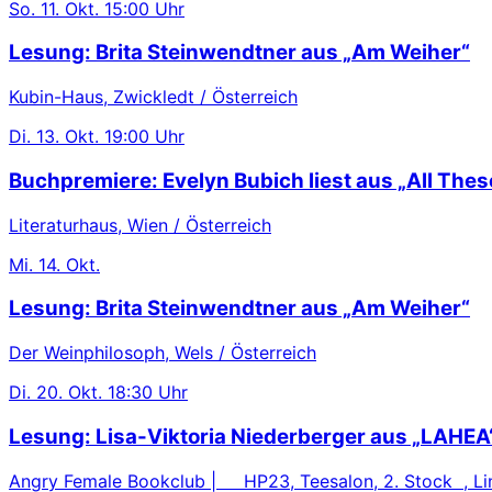
So.
11. Okt.
15:00 Uhr
Lesung: Brita Steinwendtner aus „Am Weiher“
Kubin-Haus, Zwickledt / Österreich
Di.
13. Okt.
19:00 Uhr
Buchpremiere: Evelyn Bubich liest aus „All These
Literaturhaus, Wien / Österreich
Mi.
14. Okt.
Lesung: Brita Steinwendtner aus „Am Weiher“
Der Weinphilosoph, Wels / Österreich
Di.
20. Okt.
18:30 Uhr
Lesung: Lisa-Viktoria Niederberger aus „LAHEA
Angry Female Bookclub | HP23, Teesalon, 2. Stock , Lin