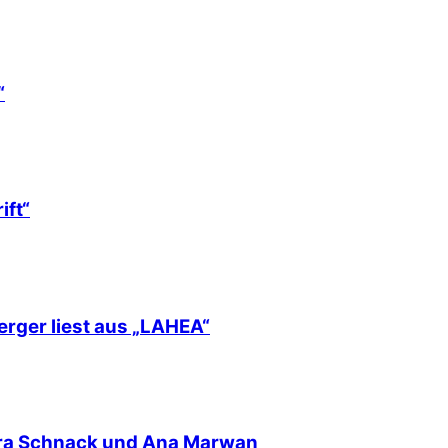
“
ift“
erger liest aus „LAHEA“
nra Schnack und Ana Marwan