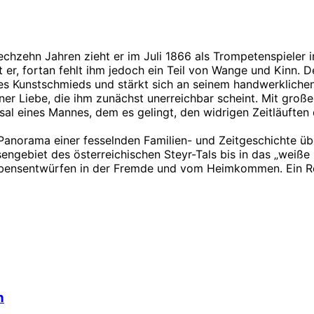
sechzehn Jahren zieht er im Juli 1866 als Trompetenspieler 
 er, fortan fehlt ihm jedoch ein Teil von Wange und Kinn. 
f des Kunstschmieds und stärkt sich an seinem handwerkliche
ner Liebe, die ihm zunächst unerreichbar scheint. Mit große
 eines Mannes, dem es gelingt, den widrigen Zeitläuften di
 Panorama einer fesselnden Familien- und Zeitgeschichte üb
gebiet des österreichischen Steyr-Tals bis in das „weiße H
Lebensentwürfen in der Fremde und vom Heimkommen. Ein R
h