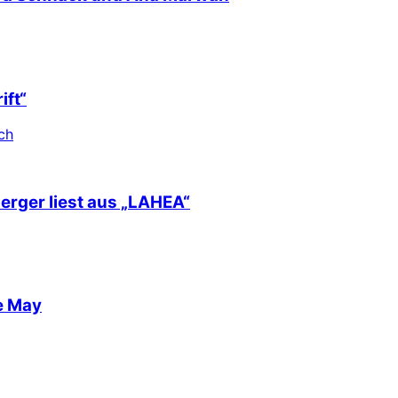
ift“
ch
berger liest aus „LAHEA“
e May