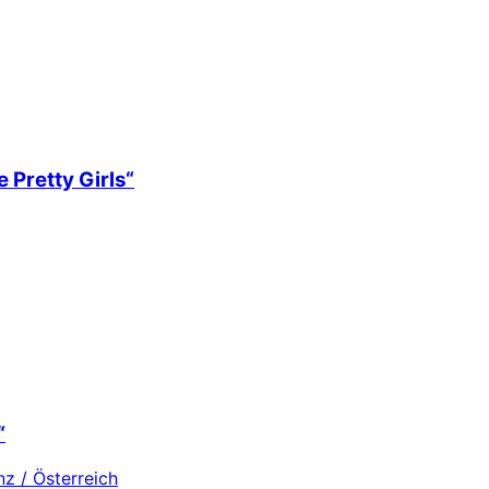
 Pretty Girls“
“
z / Österreich