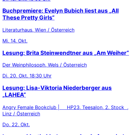
Buchpremiere: Evelyn Bubich liest aus „All
These Pretty Girls“
Literaturhaus, Wien / Österreich
Mi.
14. Okt.
Lesung: Brita Steinwendtner aus „Am Weiher“
Der Weinphilosoph, Wels / Österreich
Di.
20. Okt.
18:30 Uhr
Lesung: Lisa-Viktoria Niederberger aus
„LAHEA“
Angry Female Bookclub | HP23, Teesalon, 2. Stock ,
Linz / Österreich
Do.
22. Okt.