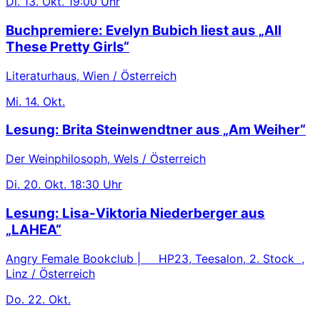
Di.
13. Okt.
19:00 Uhr
Buchpremiere: Evelyn Bubich liest aus „All
These Pretty Girls“
Literaturhaus, Wien / Österreich
Mi.
14. Okt.
Lesung: Brita Steinwendtner aus „Am Weiher“
Der Weinphilosoph, Wels / Österreich
Di.
20. Okt.
18:30 Uhr
Lesung: Lisa-Viktoria Niederberger aus
„LAHEA“
Angry Female Bookclub | HP23, Teesalon, 2. Stock ,
Linz / Österreich
Do.
22. Okt.