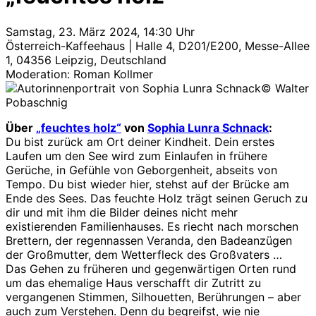
Samstag, 23. März 2024, 14:30 Uhr
Österreich-Kaffeehaus | Halle 4, D201/E200, Messe-Allee
1, 04356 Leipzig, Deutschland
Moderation: Roman Kollmer
© Walter
Pobaschnig
Über
„feuchtes holz“
von
Sophia Lunra Schnack
:
Du bist zurück am Ort deiner Kindheit. Dein erstes
Laufen um den See wird zum Einlaufen in frühere
Gerüche, in Gefühle von Geborgenheit, abseits von
Tempo. Du bist wieder hier, stehst auf der Brücke am
Ende des Sees. Das feuchte Holz trägt seinen Geruch zu
dir und mit ihm die Bilder deines nicht mehr
existierenden Familienhauses. Es riecht nach morschen
Brettern, der regennassen Veranda, den Badeanzügen
der Großmutter, dem Wetterfleck des Großvaters …
Das Gehen zu früheren und gegenwärtigen Orten rund
um das ehemalige Haus verschafft dir Zutritt zu
vergangenen Stimmen, Silhouetten, Berührungen – aber
auch zum Verstehen. Denn du begreifst, wie nie