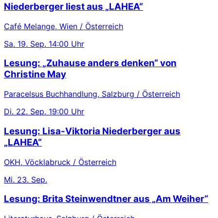
Niederberger liest aus „LAHEA“
Café Melange, Wien / Österreich
Sa.
19. Sep.
14:00 Uhr
Lesung: „Zuhause anders denken“ von
Christine May
Paracelsus Buchhandlung, Salzburg / Österreich
Di.
22. Sep.
19:00 Uhr
Lesung: Lisa-Viktoria Niederberger aus
„LAHEA“
OKH, Vöcklabruck / Österreich
Mi.
23. Sep.
Lesung: Brita Steinwendtner aus „Am Weiher“