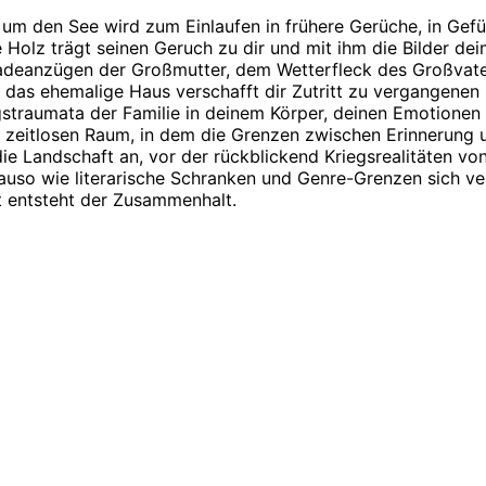
n um den See wird zum Einlaufen in frühere Gerüche, in Gef
 Holz trägt seinen Geruch zu dir und mit ihm die Bilder dei
Badeanzügen der Großmutter, dem Wetterfleck des Großvat
das ehemalige Haus verschafft dir Zutritt zu vergangenen
egstraumata der Familie in deinem Körper, deinen Emotione
zeitlosen Raum, in dem die Grenzen zwischen Erinnerung u
e Landschaft an, vor der rückblickend Kriegsrealitäten vo
uso wie literarische Schranken und Genre-Grenzen sich ver
st entsteht der Zusammenhalt.