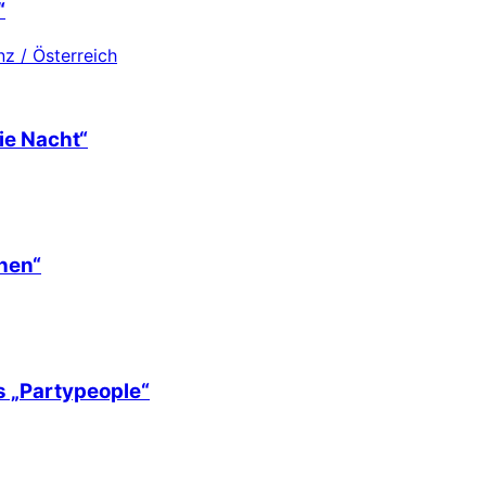
“
z / Österreich
ie Nacht“
hen“
s „Partypeople“