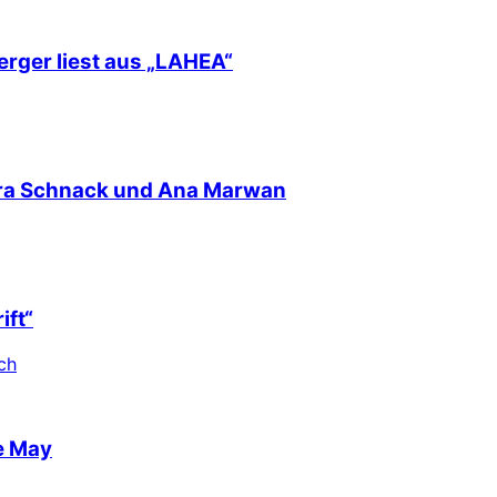
erger liest aus „LAHEA“
nra Schnack und Ana Marwan
ift“
ch
e May