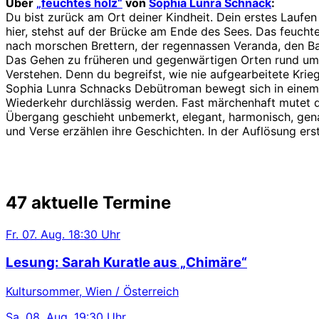
Über
„feuchtes holz“
von
Sophia Lunra Schnack
:
Du bist zurück am Ort deiner Kindheit. Dein erstes Laufe
hier, stehst auf der Brücke am Ende des Sees. Das feuchte
nach morschen Brettern, der regennassen Veranda, den 
Das Gehen zu früheren und gegenwärtigen Orten rund um 
Verstehen. Denn du begreifst, wie nie aufgearbeitete Kri
Sophia Lunra Schnacks Debütroman bewegt sich in einem 
Wiederkehr durchlässig werden. Fast märchenhaft mutet di
Übergang geschieht unbemerkt, elegant, harmonisch, gena
und Verse erzählen ihre Geschichten. In der Auflösung er
47 aktuelle Termine
Fr.
07. Aug.
18:30 Uhr
Lesung: Sarah Kuratle aus „Chimäre“
Kultursommer, Wien / Österreich
Sa.
08. Aug.
19:30 Uhr