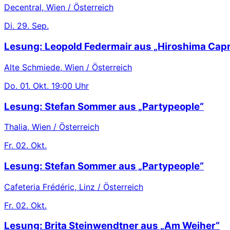
Decentral, Wien / Österreich
Di.
29. Sep.
Lesung: Leopold Federmair aus „Hiroshima Capr
Alte Schmiede, Wien / Österreich
Do.
01. Okt.
19:00 Uhr
Lesung: Stefan Sommer aus „Partypeople“
Thalia, Wien / Österreich
Fr.
02. Okt.
Lesung: Stefan Sommer aus „Partypeople“
Cafeteria Frédéric, Linz / Österreich
Fr.
02. Okt.
Lesung: Brita Steinwendtner aus „Am Weiher“