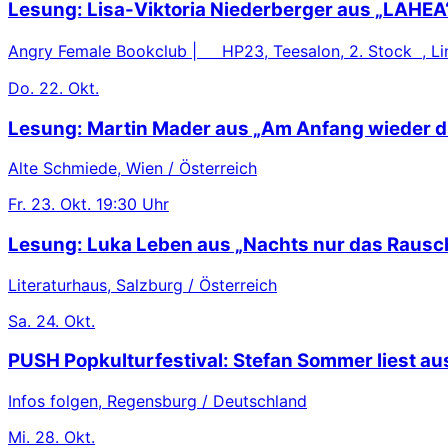
Lesung: Lisa-Viktoria Niederberger aus „LAHEA
Angry Female Bookclub | HP23, Teesalon, 2. Stock , Lin
Do.
22. Okt.
Lesung: Martin Mader aus „Am Anfang wieder d
Alte Schmiede, Wien / Österreich
Fr.
23. Okt.
19:30 Uhr
Lesung: Luka Leben aus „Nachts nur das Rausc
Literaturhaus, Salzburg / Österreich
Sa.
24. Okt.
PUSH Popkulturfestival: Stefan Sommer liest au
Infos folgen, Regensburg / Deutschland
Mi.
28. Okt.