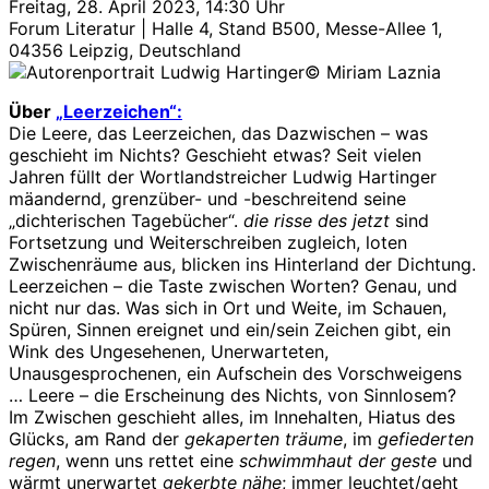
Freitag, 28. April 2023, 14:30 Uhr
Forum Literatur | Halle 4, Stand B500, Messe-Allee 1,
04356 Leipzig, Deutschland
© Miriam Laznia
Über
„Leerzeichen“:
Die Leere, das Leerzeichen, das Dazwischen – was
geschieht im Nichts? Geschieht etwas? Seit vielen
Jahren füllt der Wortlandstreicher Ludwig Hartinger
mäandernd, grenzüber- und -beschreitend seine
„dichterischen Tagebücher“.
die risse des jetzt
sind
Fortsetzung und Weiterschreiben zugleich, loten
Zwischenräume aus, blicken ins Hinterland der Dichtung.
Leerzeichen – die Taste zwischen Worten? Genau, und
nicht nur das. Was sich in Ort und Weite, im Schauen,
Spüren, Sinnen ereignet und ein/sein Zeichen gibt, ein
Wink des Ungesehenen, Unerwarteten,
Unausgesprochenen, ein Aufschein des Vorschweigens
… Leere – die Erscheinung des Nichts, von Sinnlosem?
Im Zwischen geschieht alles, im Innehalten, Hiatus des
Glücks, am Rand der
gekaperten träume
, im
gefiederten
regen
, wenn uns rettet eine
schwimmhaut der geste
und
wärmt unerwartet
gekerbte nähe
; immer leuchtet/geht