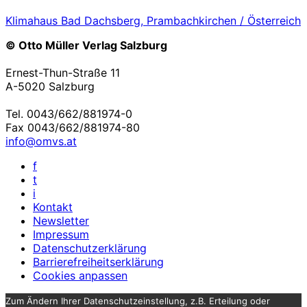
Klimahaus Bad Dachsberg, Prambachkirchen / Österreich
© Otto Müller Verlag Salzburg
Ernest-Thun-Straße 11
A-5020 Salzburg
Tel. 0043/662/881974-0
Fax 0043/662/881974-80
info@omvs.at
f
t
i
Kontakt
Newsletter
Impressum
Datenschutzerklärung
Barrierefreiheitserklärung
Cookies anpassen
Zum Ändern Ihrer Datenschutzeinstellung, z.B. Erteilung oder