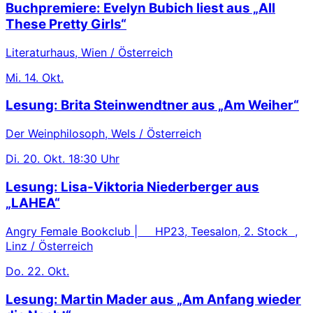
Buchpremiere: Evelyn Bubich liest aus „All
These Pretty Girls“
Literaturhaus, Wien / Österreich
Mi.
14. Okt.
Lesung: Brita Steinwendtner aus „Am Weiher“
Der Weinphilosoph, Wels / Österreich
Di.
20. Okt.
18:30 Uhr
Lesung: Lisa-Viktoria Niederberger aus
„LAHEA“
Angry Female Bookclub | HP23, Teesalon, 2. Stock ,
Linz / Österreich
Do.
22. Okt.
Lesung: Martin Mader aus „Am Anfang wieder