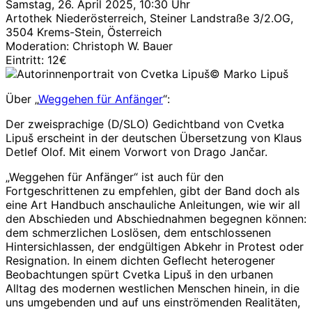
Samstag, 26. April 2025, 10:30 Uhr
Artothek Niederösterreich, Steiner Landstraße 3/2.OG,
3504 Krems-Stein, Österreich
Moderation: Christoph W. Bauer
Eintritt: 12€
© Marko Lipuš
Über „
Weggehen für Anfänger
“:
Der zweisprachige (D/SLO) Gedichtband von Cvetka
Lipuš erscheint in der deutschen Übersetzung von Klaus
Detlef Olof. Mit einem Vorwort von Drago Jančar.
„Weggehen für Anfänger“ ist auch für den
Fortgeschrittenen zu empfehlen, gibt der Band doch als
eine Art Handbuch anschauliche Anleitungen, wie wir all
den Abschieden und Abschiednahmen begegnen können:
dem schmerzlichen Loslösen, dem entschlossenen
Hintersichlassen, der endgültigen Abkehr in Protest oder
Resignation. In einem dichten Geflecht heterogener
Beobachtungen spürt Cvetka Lipuš in den urbanen
Alltag des modernen westlichen Menschen hinein, in die
uns umgebenden und auf uns einströmenden Realitäten,