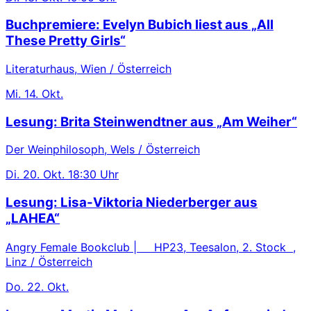
Buchpremiere: Evelyn Bubich liest aus „All
These Pretty Girls“
Literaturhaus, Wien / Österreich
Mi.
14. Okt.
Lesung: Brita Steinwendtner aus „Am Weiher“
Der Weinphilosoph, Wels / Österreich
Di.
20. Okt.
18:30 Uhr
Lesung: Lisa-Viktoria Niederberger aus
„LAHEA“
Angry Female Bookclub | HP23, Teesalon, 2. Stock ,
Linz / Österreich
Do.
22. Okt.