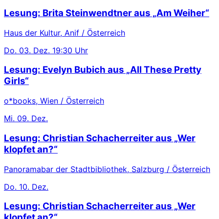
Lesung: Brita Steinwendtner aus „Am Weiher“
Haus der Kultur, Anif / Österreich
Do.
03. Dez.
19:30 Uhr
Lesung: Evelyn Bubich aus „All These Pretty
Girls“
o*books, Wien / Österreich
Mi.
09. Dez.
Lesung: Christian Schacherreiter aus „Wer
klopfet an?“
Panoramabar der Stadtbibliothek, Salzburg / Österreich
Do.
10. Dez.
Lesung: Christian Schacherreiter aus „Wer
klopfet an?“