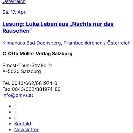
Österreich
Sa.
17. Apr.
Lesung: Luka Leben aus „Nachts nur das
Rauschen“
Klimahaus Bad Dachsberg, Prambachkirchen / Österreich
© Otto Müller Verlag Salzburg
Ernest-Thun-Straße 11
A-5020 Salzburg
Tel. 0043/662/881974-0
Fax 0043/662/881974-80
info@omvs.at
f
t
i
Kontakt
Newsletter