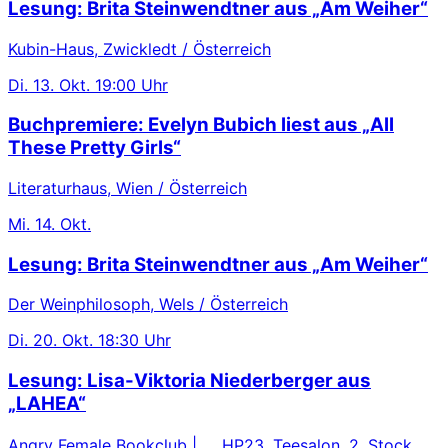
Lesung: Brita Steinwendtner aus „Am Weiher“
Kubin-Haus, Zwickledt / Österreich
Di.
13. Okt.
19:00 Uhr
Buchpremiere: Evelyn Bubich liest aus „All
These Pretty Girls“
Literaturhaus, Wien / Österreich
Mi.
14. Okt.
Lesung: Brita Steinwendtner aus „Am Weiher“
Der Weinphilosoph, Wels / Österreich
Di.
20. Okt.
18:30 Uhr
Lesung: Lisa-Viktoria Niederberger aus
„LAHEA“
Angry Female Bookclub | HP23, Teesalon, 2. Stock ,