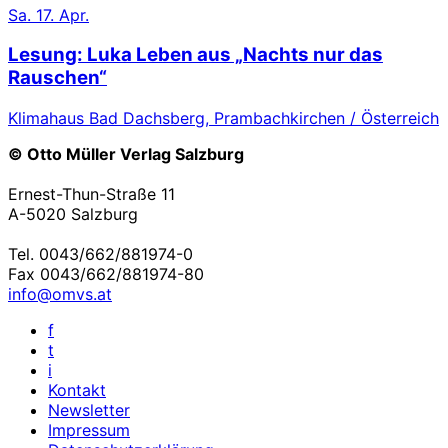
Sa.
17. Apr.
Lesung: Luka Leben aus „Nachts nur das
Rauschen“
Klimahaus Bad Dachsberg, Prambachkirchen / Österreich
© Otto Müller Verlag Salzburg
Ernest-Thun-Straße 11
A-5020 Salzburg
Tel. 0043/662/881974-0
Fax 0043/662/881974-80
info@omvs.at
f
t
i
Kontakt
Newsletter
Impressum