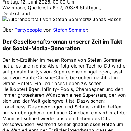
Freitag, 12. Juni 2026, 00:00 Uhr
Wizemann, Quellenstraße 7, 70376 Stuttgart,
Deutschland
© Jonas Höschl
Über
Partypeople
von
Stefan Sommer
:
Der Gesellschaftsroman unserer Zeit im Takt
der Social-Media-Generation
Der Ich-Erzähler im neuen Roman von Stefan Sommer
hat alles und nichts: Als erfolgreicher Techno-DJ wird er
auf private Partys von Superreichen eingeflogen, lässt
sich von Haute-Cuisine-Chefs bekochen, nächtigt in
Grand Hotels. Ein luxuriöses Leben zwischen
Helikopterflügen, Infinity- Pools, Champagner und den
immer groteskeren Wünschen eines Superstars, der von
sich und der Welt gelangweilt ist. Dazwischen:
Loneliness. Designerdrogen und Schmerzmittel helfen
nur vorübergehend, und auch Christian, ein verheirateter
Mann, ist schnell wieder aus dem Leben des DJs
verschwunden. Während seiner gnadenlosen Hetze um
die Welt erkennt der Erzähler irgendwann, dass er