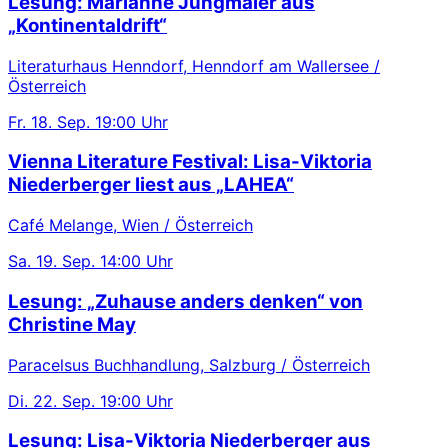
Lesung: Marianne Jungmaier aus
„Kontinentaldrift“
Literaturhaus Henndorf, Henndorf am Wallersee /
Österreich
Fr.
18. Sep.
19:00 Uhr
Vienna Literature Festival: Lisa-Viktoria
Niederberger liest aus „LAHEA“
Café Melange, Wien / Österreich
Sa.
19. Sep.
14:00 Uhr
Lesung: „Zuhause anders denken“ von
Christine May
Paracelsus Buchhandlung, Salzburg / Österreich
Di.
22. Sep.
19:00 Uhr
Lesung: Lisa-Viktoria Niederberger aus