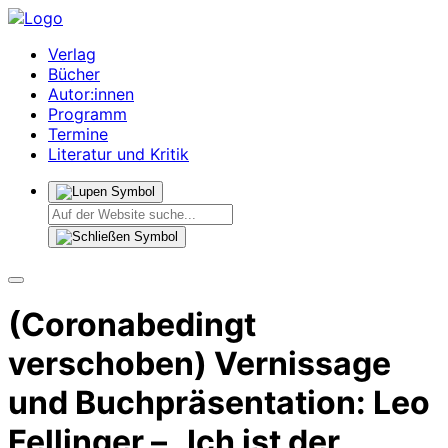
Verlag
Bücher
Autor:innen
Programm
Termine
Literatur und Kritik
(Coronabedingt
verschoben) Vernissage
und Buchpräsentation: Leo
Fellinger – „Ich ist der