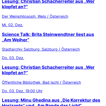
Lesung: Christian Schacherreiter aus „Wer
klopfet an?“
Der Weinphilosoph, Wels / Österreich
Mi.
02. Dez.
Science Talk: Brita Steinwendtner liest aus
„Am Weiher“
Stadtarchiv Salzburg, Salzburg / Österreich
Do.
03. Dez.
Lesung: Christian Schacherreiter aus „Wer
klopfet an?“
Öffentliche Bibliothek, Bad Ischl / Österreich
Do.
03. Dez.
19:00 Uhr
Lesung: Minu Ghedina aus „Die Korrektur des
Horizonts“ und „Am Rande das Licht“