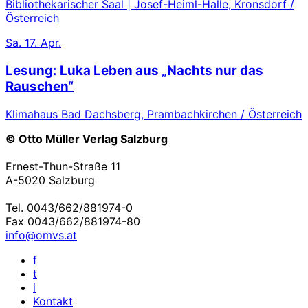
Bibliothekarischer Saal | Josef-Heiml-Halle, Kronsdorf /
Österreich
Sa.
17. Apr.
Lesung: Luka Leben aus „Nachts nur das
Rauschen“
Klimahaus Bad Dachsberg, Prambachkirchen / Österreich
© Otto Müller Verlag Salzburg
Ernest-Thun-Straße 11
A-5020 Salzburg
Tel. 0043/662/881974-0
Fax 0043/662/881974-80
info@omvs.at
f
t
i
Kontakt