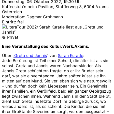
Donnerstag, 06. Oktober 2022, 19:30 Uhr
Kaffeestub'n beim Pavillon, Stafflerweg 3, 6094 Axams,
Österreich
Moderation: Dagmar Grohmann
Eintritt: frei
© Privat
Eine Veranstaltung des Kultur.Werk.Axams.
Über „
Greta und Jannis
“ von
Sarah Kuratle
:
Jede Berührung ist Teil einer Schuld, die älter ist als sie
selbst. Greta und Jannis waren Nachbarskinder. Als
Jannis Greta schüchtern fragte, ob er ihr Bruder sein
darf, war sie einverstanden. Jahre später küsst sie ihn
mitten auf den Mund. Sie verlieben sich wie naturgewollt
– und dürfen doch kein Liebespaar sein. Ein Geheimnis
ihrer Familien, ein Geröllfeld, bald ein ganzer Gebirgszug
liegt zwischen ihnen. Während Jannis in der Stadt bleibt,
zieht sich Greta ins letzte Dorf im Gebirge zurück, wo
vieles anders ist, als es scheint. Die Kinder, die sie mit
ihrer Großtante Severine umsorgt, wurden ausgesetzt –