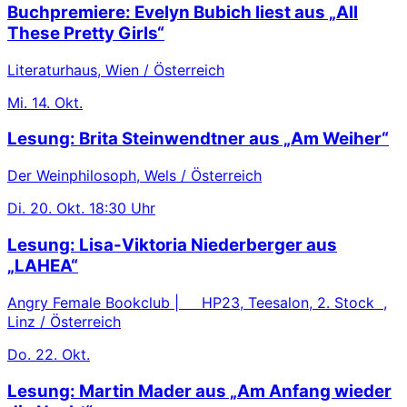
Buchpremiere: Evelyn Bubich liest aus „All
These Pretty Girls“
Literaturhaus, Wien / Österreich
Mi.
14. Okt.
Lesung: Brita Steinwendtner aus „Am Weiher“
Der Weinphilosoph, Wels / Österreich
Di.
20. Okt.
18:30 Uhr
Lesung: Lisa-Viktoria Niederberger aus
„LAHEA“
Angry Female Bookclub | HP23, Teesalon, 2. Stock ,
Linz / Österreich
Do.
22. Okt.
Lesung: Martin Mader aus „Am Anfang wieder