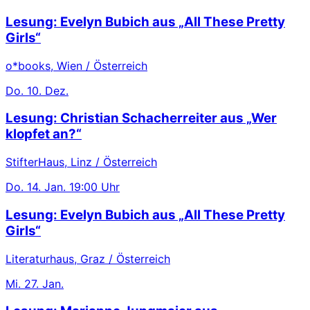
Lesung: Evelyn Bubich aus „All These Pretty
Girls“
o*books, Wien / Österreich
Do.
10. Dez.
Lesung: Christian Schacherreiter aus „Wer
klopfet an?“
StifterHaus, Linz / Österreich
Do.
14. Jan.
19:00 Uhr
Lesung: Evelyn Bubich aus „All These Pretty
Girls“
Literaturhaus, Graz / Österreich
Mi.
27. Jan.