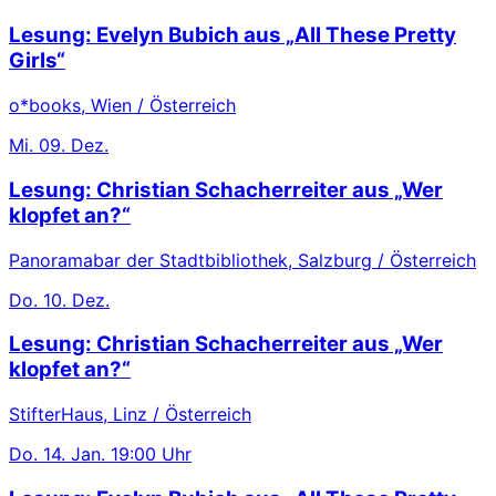
Lesung: Evelyn Bubich aus „All These Pretty
Girls“
o*books, Wien / Österreich
Mi.
09. Dez.
Lesung: Christian Schacherreiter aus „Wer
klopfet an?“
Panoramabar der Stadtbibliothek, Salzburg / Österreich
Do.
10. Dez.
Lesung: Christian Schacherreiter aus „Wer
klopfet an?“
StifterHaus, Linz / Österreich
Do.
14. Jan.
19:00 Uhr