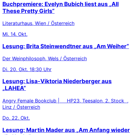
Buchpremiere: Evelyn Bubich liest aus „All
These Pretty Girls“
Literaturhaus, Wien / Österreich
Mi.
14. Okt.
Lesung: Brita Steinwendtner aus „Am Weiher“
Der Weinphilosoph, Wels / Österreich
Di.
20. Okt.
18:30 Uhr
Lesung: Lisa-Viktoria Niederberger aus
„LAHEA“
Angry Female Bookclub | HP23, Teesalon, 2. Stock ,
Linz / Österreich
Do.
22. Okt.
Lesung: Martin Mader aus „Am Anfang wieder