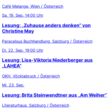
Café Melange, Wien / Österreich
Sa.
19. Sep.
14:00 Uhr
Lesung: „Zuhause anders denken“ von
Christine May
Paracelsus Buchhandlung, Salzburg / Österreich
Di.
22. Sep.
19:00 Uhr
Lesung: Lisa-Viktoria Niederberger aus
„LAHEA“
OKH, Vöcklabruck / Österreich
Mi.
23. Sep.
Lesung: Brita Steinwendtner aus „Am Weiher“
Literaturhaus, Salzburg / Österreich