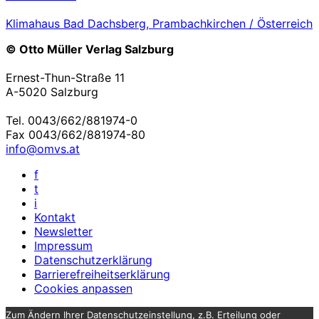
Klimahaus Bad Dachsberg, Prambachkirchen / Österreich
© Otto Müller Verlag Salzburg
Ernest-Thun-Straße 11
A-5020 Salzburg
Tel. 0043/662/881974-0
Fax 0043/662/881974-80
info@omvs.at
f
t
i
Kontakt
Newsletter
Impressum
Datenschutzerklärung
Barrierefreiheitserklärung
Cookies anpassen
Zum Ändern Ihrer Datenschutzeinstellung, z.B. Erteilung oder