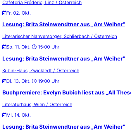
Cafeteria Frédéric, Linz / Österreich
Fr.
02. Okt.
Lesung: Brita Steinwendtner aus „Am Weiher“
Literarischer Nahversorger, Schlierbach / Österreich
So.
11. Okt.
15:00 Uhr
Lesung: Brita Steinwendtner aus „Am Weiher“
Kubin-Haus, Zwickledt / Österreich
Di.
13. Okt.
19:00 Uhr
Buchpremiere: Evelyn Bubich liest aus „All These
Literaturhaus, Wien / Österreich
Mi.
14. Okt.
Lesung: Brita Steinwendtner aus „Am Weiher“