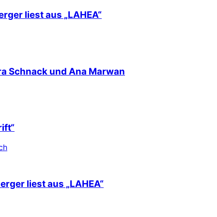
erger liest aus „LAHEA“
nra Schnack und Ana Marwan
ift“
ch
berger liest aus „LAHEA“