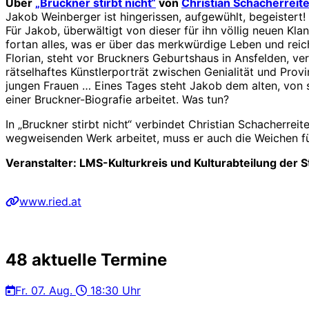
Über
„Bruckner stirbt nicht“
von
Christian Schacherreite
Jakob Weinberger ist hingerissen, aufgewühlt, begeistert
Für Jakob, überwältigt von dieser für ihn völlig neuen Kla
fortan alles, was er über das merkwürdige Leben und reich
Florian, steht vor Bruckners Geburtshaus in Ansfelden, ve
rätselhaftes Künstlerporträt zwischen Genialität und Provi
jungen Frauen … Eines Tages steht Jakob dem alten, von s
einer Bruckner-Biografie arbeitet. Was tun?
In „Bruckner stirbt nicht“ verbindet Christian Schacherre
wegweisenden Werk arbeitet, muss er auch die Weichen für 
Veranstalter: LMS-Kulturkreis und Kulturabteilung der S
www.ried.at
48 aktuelle Termine
Fr.
07. Aug.
18:30 Uhr