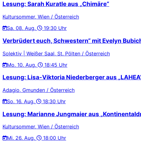
Lesung: Sarah Kuratle aus „Chimäre“
Kultursommer, Wien / Österreich
Sa.
08. Aug.
19:30 Uhr
Verbrüdert euch, Schwestern“ mit Evelyn Bubic
Solektiv | Weißer Saal, St. Pölten / Österreich
Mo.
10. Aug.
18:45 Uhr
Lesung: Lisa-Viktoria Niederberger aus „LAHEA
Adagio, Gmunden / Österreich
So.
16. Aug.
18:30 Uhr
Lesung: Marianne Jungmaier aus „Kontinentaldr
Kultursommer, Wien / Österreich
Mi.
26. Aug.
18:00 Uhr