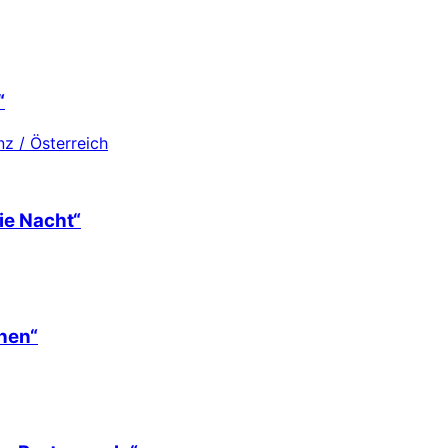
“
z / Österreich
ie Nacht“
hen“