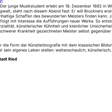
r
:
! Der junge Musikstudent erlebt am 18. Dezember 1892 in W
ngwelt, steht nach diesem Abend fest: Er will Bruckners ers
haltige Schaffen des bewunderten Meisters finden kann. Jak
rfolgt mit Interesse die Aufführungen neuer Werke. So entst
nzialität, künstlerischer Kühnheit und kleinlicher Unsicherh
chwerer Krankheit gezeichneten Meister selbst gegenüber – 
iter die Form der Künstlerbiografie mit dem klassischen Bil
sein eigenes Leben stellen: weltanschaulich, künstlerisch, b
tadt Ried