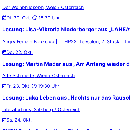
Der Weinphilosoph, Wels / Österreich
Di.
20. Okt.
18:30 Uhr
Lesung: Lisa-Viktoria Niederberger aus „LAHEA
Angry Female Bookclub | HP23, Teesalon, 2. Stock , Lin
Do.
22. Okt.
Lesung: Martin Mader aus „Am Anfang wieder d
Alte Schmiede, Wien / Österreich
Fr.
23. Okt.
19:30 Uhr
Lesung: Luka Leben aus „Nachts nur das Rausc
Literaturhaus, Salzburg / Österreich
Sa.
24. Okt.