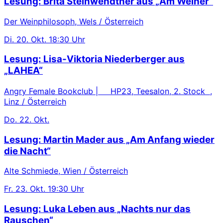
Lesung: Brita Steinwendtner aus „Am Weiher“
Der Weinphilosoph, Wels / Österreich
Di.
20. Okt.
18:30 Uhr
Lesung: Lisa-Viktoria Niederberger aus
„LAHEA“
Angry Female Bookclub | HP23, Teesalon, 2. Stock ,
Linz / Österreich
Do.
22. Okt.
Lesung: Martin Mader aus „Am Anfang wieder
die Nacht“
Alte Schmiede, Wien / Österreich
Fr.
23. Okt.
19:30 Uhr
Lesung: Luka Leben aus „Nachts nur das
Rauschen“