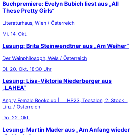
Buchpremiere: Evelyn Bubich liest aus „All
These Pretty Girls“
Literaturhaus, Wien / Österreich
Mi.
14. Okt.
Lesung: Brita Steinwendtner aus „Am Weiher“
Der Weinphilosoph, Wels / Österreich
Di.
20. Okt.
18:30 Uhr
Lesung: Lisa-Viktoria Niederberger aus
„LAHEA“
Angry Female Bookclub | HP23, Teesalon, 2. Stock ,
Linz / Österreich
Do.
22. Okt.
Lesung: Martin Mader aus „Am Anfang wieder