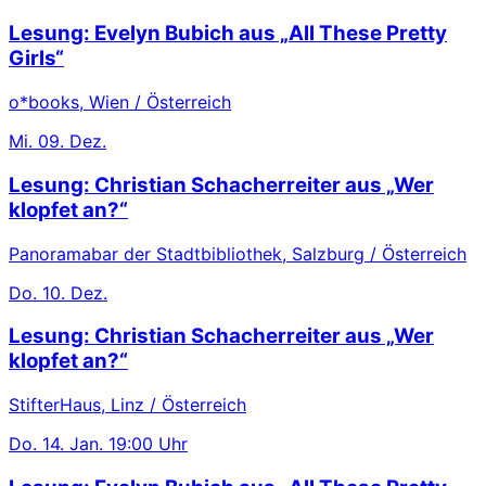
Lesung: Evelyn Bubich aus „All These Pretty
Girls“
o*books, Wien / Österreich
Mi.
09. Dez.
Lesung: Christian Schacherreiter aus „Wer
klopfet an?“
Panoramabar der Stadtbibliothek, Salzburg / Österreich
Do.
10. Dez.
Lesung: Christian Schacherreiter aus „Wer
klopfet an?“
StifterHaus, Linz / Österreich
Do.
14. Jan.
19:00 Uhr