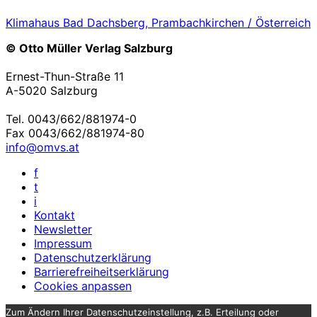
Klimahaus Bad Dachsberg, Prambachkirchen / Österreich
© Otto Müller Verlag Salzburg
Ernest-Thun-Straße 11
A-5020 Salzburg
Tel. 0043/662/881974-0
Fax 0043/662/881974-80
info@omvs.at
f
t
i
Kontakt
Newsletter
Impressum
Datenschutzerklärung
Barrierefreiheitserklärung
Cookies anpassen
Zum Ändern Ihrer Datenschutzeinstellung, z.B. Erteilung oder